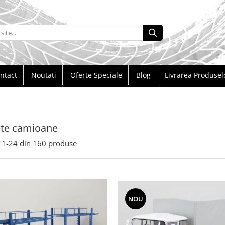
ntact
Noutati
Oferte Speciale
Blog
Livrarea Produsel
te camioane
1-
24
din
160
produse
NOU