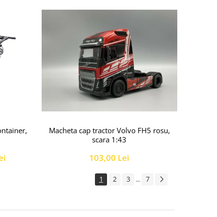
Macheta cap tractor Volvo FH5 rosu,
ntainer,
scara 1:43
103,00 Lei
ei
1
2
3
7
...