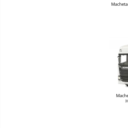
Macheta 
Mache
H