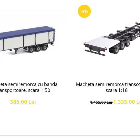
-8%
eta semiremorca cu banda
Macheta semiremorca transco
ransportoare, scara 1:50
scara 1:18
385,00 Lei
1.335,00 L
1.455,00 Lei