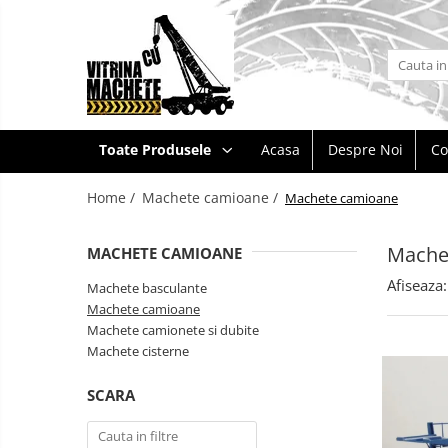
Toate Produsele
Machete utilaje de constructii
Machete macarale si alte utilaje de
Toate Produsele
Acasa
Despre Noi
Co
ridicat
Machete utilaje pentru
Home /
Machete camioane /
Machete camioane
terasamente
Machete utilaje pentru drumuri
Mache
MACHETE CAMIOANE
Machete betoniere si pompe de
Afiseaza:
beton
Machete basculante
Machete camioane
Alte machete de utilaje
Machete camionete si dubite
Machete camioane
Machete cisterne
Machete basculante
Machete
SCARA
autocare
Machete camioane
si
Machete
autobuze
Machete camionete si dubite
vehicule