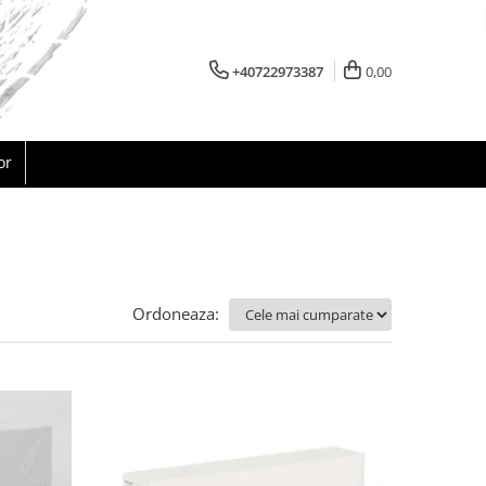
+40722973387
0,00
or
Ordoneaza: