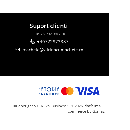
Suport clienti
Luni - Vineri 09 - 18
+40722973387
machete@vitrinacumachete.ro
©Copyright S.C. Ruxal Business SRL 2026
Platforma E-
commerce by Gomag