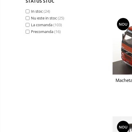
STATUS STOC
In stoc
(24)
Nu este in stoc
(25)
NOU
La comanda
(103)
Precomanda
(16)
Macheta
NOU