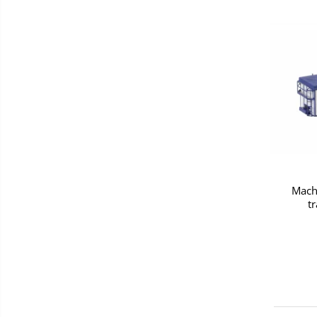
Mach
t