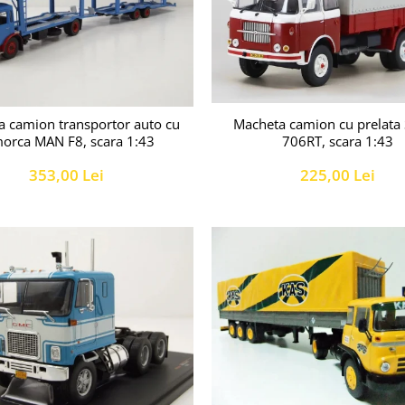
a camion transportor auto cu
Macheta camion cu prelata
orca MAN F8, scara 1:43
706RT, scara 1:43
353,00 Lei
225,00 Lei