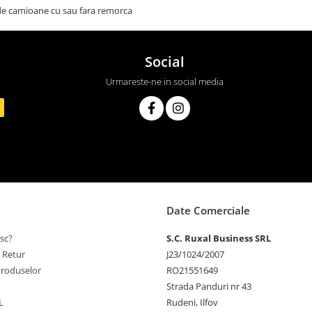
e camioane cu sau fara remorca
Social
Urmareste-ne in social media
Date Comerciale
sc?
S.C. Ruxal Business SRL
e Retur
J23/1024/2007
Produselor
RO21551649
Strada Panduri nr 43
L
Rudeni, Ilfov