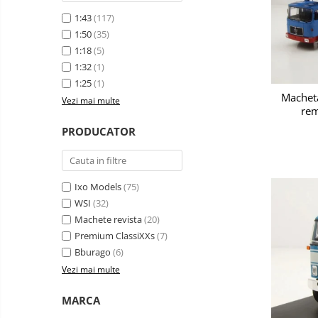
militare
Machete
Machete cisterne
1:43
(117)
autoturisme
1:50
(35)
Machete autobuze
Machete
1:18
(5)
Machete autocare
motociclete
1:32
(1)
Machete autoturisme clasice
1:25
(1)
Machet
Vezi mai multe
Machete autoturisme de
rem
interventie
PRODUCATOR
Machete autoturisme moderne
Machete motorsport
Accesorii machete
Ixo Models
(75)
WSI
(32)
Machete revista
(20)
Premium ClassiXXs
(7)
Bburago
(6)
Vezi mai multe
MARCA