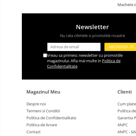
Machete d
Newsletter
Nu rata ofertele si promotiile noastre
Vreau sa primesc newsletter cu promotiile
magazinului. Afla mai multe in
Politica de
Confidentialitate
Magazinul Meu
Clienti
Despre noi
Cum plate
Termeni si Conditii
Politica d
Politica de Confidentialitate
Garantia 
Politica de livrare
ANPC
Contact
ANPC - SA