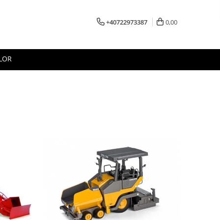
+40722973387
0,00
LOR