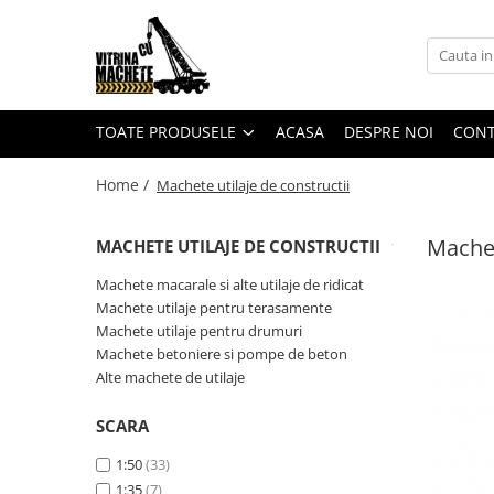
Toate Produsele
Machete utilaje de constructii
TOATE PRODUSELE
ACASA
DESPRE NOI
CON
Machete macarale si alte utilaje de
ridicat
Home /
Machete utilaje de constructii
Machete utilaje pentru
terasamente
Machet
MACHETE UTILAJE DE CONSTRUCTII
Machete utilaje pentru drumuri
Machete macarale si alte utilaje de ridicat
Machete betoniere si pompe de
Machete utilaje pentru terasamente
beton
Machete utilaje pentru drumuri
Alte machete de utilaje
Machete betoniere si pompe de beton
Alte machete de utilaje
Machete camioane
Machete basculante
SCARA
Machete camioane
1:50
(33)
Machete camionete si dubite
1:35
(7)