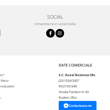
SOCIAL
Urmareste-ne in social media
DATE COMERCIALE
sc?
S.C. Ruxal Business SRL
e Retur
J23/1024/2007
Produselor
RO21551649
Strada Panduri nr 43
L
Rudeni, Ilfov
Contacteaza-ne