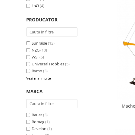
Machete cisterne
1:43
(4)
Machete autocare si autobuze
PRODUCATOR
Machete autobuze
Machete autocare
Machete vehicule militare
Sunraise
(13)
Machete autoturisme
NZG
(10)
WSI
(5)
Machete autoturisme clasice
Universal Hobbies
(5)
Machete autoturisme de
Bymo
(3)
interventie
Vezi mai multe
Machete autoturisme moderne
MARCA
Machete motorsport
Machete motociclete
Machet
Accesorii machete
Bauer
(3)
Bomag
(1)
Develon
(1)