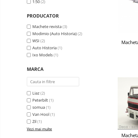
1:50
(2)
militare
Machete
Machete cisterne
autoturisme
PRODUCATOR
Machete autobuze
Machete
Machete autocare
motociclete
Machete revista
(3)
Modimio (Auto Historia)
(2)
Machete autoturisme clasice
WSI
(2)
Macheta
Machete autoturisme de
Auto Historia
(1)
interventie
Ixo Models
(1)
Machete autoturisme moderne
MARCA
Machete motorsport
Accesorii machete
Liaz
(2)
Peterbilt
(1)
somua
(1)
Van Hool
(1)
Zil
(1)
Vezi mai multe
Macheta