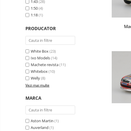
1:43
(28)
militare
Machete
Machete cisterne
1:50
(4)
autoturisme
Machete autobuze
1:18
(1)
Machete
Machete autocare
motociclete
Mac
PRODUCATOR
Machete autoturisme clasice
Machete autoturisme de
interventie
White Box
(23)
Machete autoturisme moderne
Ixo Models
(14)
Machete revista
(11)
Machete motorsport
Whitebox
(10)
Accesorii machete
Welly
(8)
Vezi mai multe
MARCA
Aston Martin
(1)
Auverland
(1)