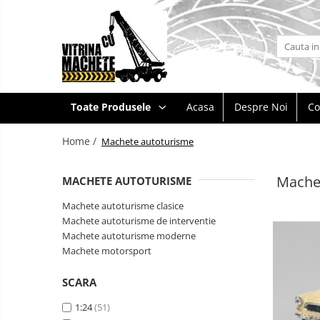
Toate Produsele
Machete utilaje de constructii
Machete macarale si alte utilaje de
Toate Produsele
Acasa
Despre Noi
Co
ridicat
Machete utilaje pentru
Home /
Machete autoturisme
terasamente
Machete utilaje pentru drumuri
Mache
MACHETE AUTOTURISME
Machete betoniere si pompe de
beton
Machete autoturisme clasice
Machete autoturisme de interventie
Alte machete de utilaje
Machete autoturisme moderne
Machete camioane
Machete motorsport
Machete basculante
Machete
SCARA
autocare
Machete camioane
si
Machete
1:24
(51)
autobuze
Machete camionete si dubite
vehicule