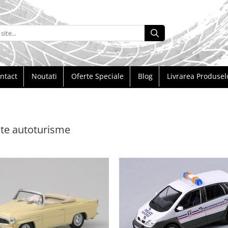
ntact
Noutati
Oferte Speciale
Blog
Livrarea Produsel
te autoturisme