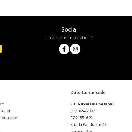
Social
Urmareste-ne in social media
Date Comerciale
sc?
S.C. Ruxal Business SRL
e Retur
J23/1024/2007
Produselor
RO21551649
Strada Panduri nr 43
L
Rudeni, Ilfov