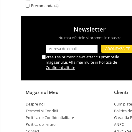
Precomanda
(4)
Newsletter
Nu rata ofertele si promotiile noastre
Vreau sa primesc newsletter cu promotiile
magazinului. Afla mai multe in
Politica de
Confidentialitate
Magazinul Meu
Clienti
Despre noi
Cum plate
Termeni si Conditii
Politica d
Politica de Confidentialitate
Garantia 
Politica de livrare
ANPC
Contact
ANPC - SA