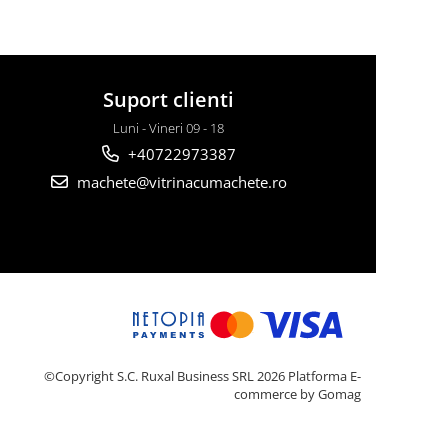
Suport clienti
Luni - Vineri 09 - 18
+40722973387
machete@vitrinacumachete.ro
©Copyright S.C. Ruxal Business SRL 2026
Platforma E-
commerce by Gomag