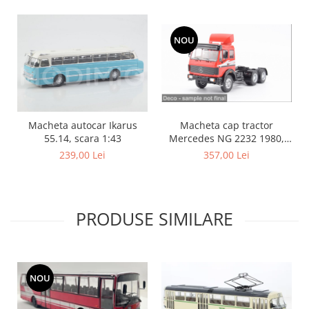
NOU
Macheta cap tractor
Macheta autocar Ikarus
Mercedes NG 2232 1980,
55.14, scara 1:43
scara 1:43
357,00 Lei
239,00 Lei
PRODUSE SIMILARE
NOU