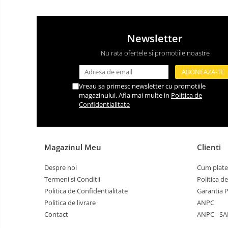
Newsletter
Nu rata ofertele si promotiile noastre
Vreau sa primesc newsletter cu promotiile
magazinului. Afla mai multe in
Politica de
Confidentialitate
Magazinul Meu
Clienti
Despre noi
Cum plate
Termeni si Conditii
Politica d
Politica de Confidentialitate
Garantia 
Politica de livrare
ANPC
Contact
ANPC - SA