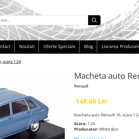
ntact
Noutati
Oferte Speciale
Blog
Livrarea Produsel
, scara 1:24
Macheta auto Ren
Renault
148,00 Lei
Macheta auto Renault 16, scara 1:2
Scara:
1:24
Producator:
White Box