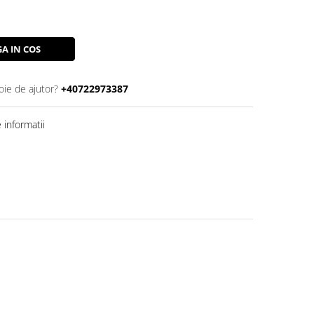
A IN COS
oie de ajutor?
+40722973387
informatii