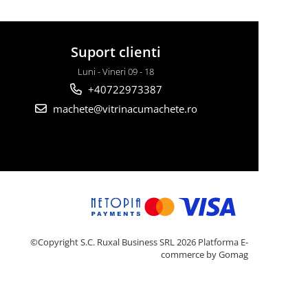
Suport clienti
Luni - Vineri 09 - 18
+40722973387
machete@vitrinacumachete.ro
©Copyright S.C. Ruxal Business SRL 2026
Platforma E-
commerce by Gomag