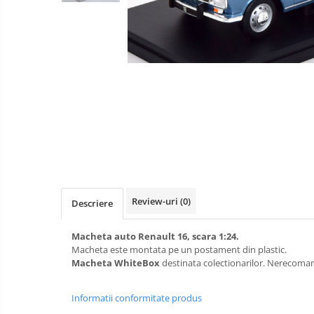
militare
Machete
Machete cisterne
autoturisme
Machete autobuze
Machete
Machete autocare
motociclete
Machete autoturisme clasice
Machete autoturisme de
interventie
Machete autoturisme moderne
Machete motorsport
Accesorii machete
Review-uri
(0)
Descriere
Macheta auto Renault 16, scara 1:24.
Macheta este montata pe un postament din plastic.
Macheta WhiteBox
destinata colectionarilor. Nerecoman
Informatii conformitate produs