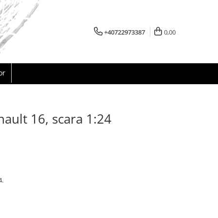
+40722973387
0,00
or
ault 16, scara 1:24
4.