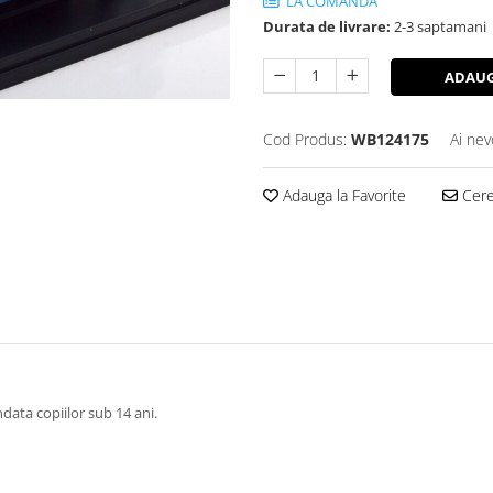
LA COMANDA
Durata de livrare:
2-3 saptamani
ADAUG
Cod Produs:
WB124175
Ai nev
Adauga la Favorite
Cere 
data copiilor sub 14 ani.