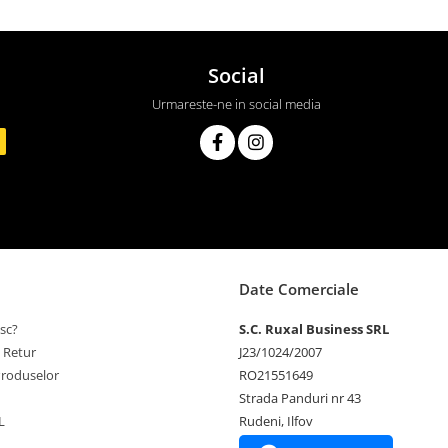
Social
Urmareste-ne in social media
Date Comerciale
sc?
S.C. Ruxal Business SRL
e Retur
J23/1024/2007
Produselor
RO21551649
Strada Panduri nr 43
L
Rudeni, Ilfov