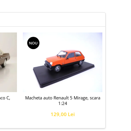
NOU
-25%
co C,
Macheta auto Renault 5 Mirage, scara
Macheta a
1:24
2
129,00 Lei
15