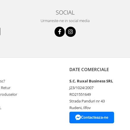
SOCIAL
Urmareste-ne in social media
DATE COMERCIALE
sc?
S.C. Ruxal Business SRL
e Retur
J23/1024/2007
Produselor
RO21551649
Strada Panduri nr 43
L
Rudeni, Ilfov
Contacteaza-ne