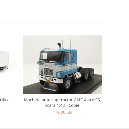
ifica
Macheta auto cap tractor GMC Astro 95,
Macheta c
scara 1:43 - Copie
cu semire
179,00 Lei