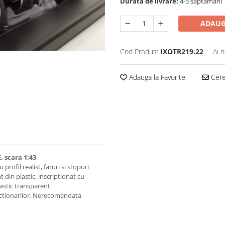
Durata de livrare:
4-5 saptamani
ADAUG
Cod Produs:
IXOTR219.22
Ai 
Adauga la Favorite
Cere 
 scara 1:43
profil realist, faruri si stopuri
din plastic, inscriptionat cu
lastic transparent.
ectionarilor. Nerecomandata