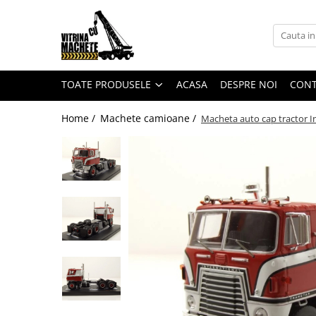
Toate Produsele
Machete utilaje de constructii
TOATE PRODUSELE
ACASA
DESPRE NOI
CON
Machete macarale si alte utilaje de
ridicat
Home /
Machete camioane /
Macheta auto cap tractor In
Machete utilaje pentru
terasamente
Machete utilaje pentru drumuri
Machete betoniere si pompe de
beton
Alte machete de utilaje
Machete camioane
Machete basculante
Machete camioane
Machete camionete si dubite