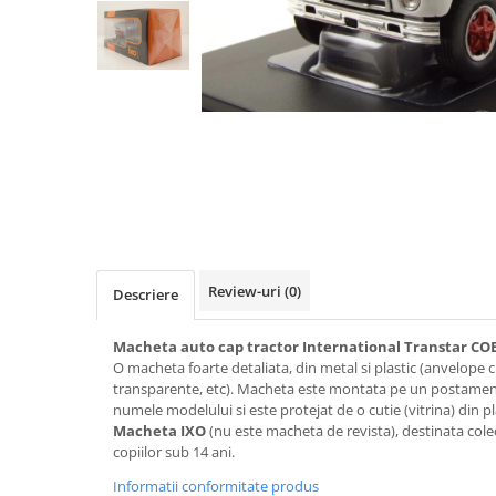
Machete cisterne
Machete autocare si autobuze
Machete autobuze
Machete autocare
Machete vehicule militare
Machete autoturisme
Machete autoturisme clasice
Machete autoturisme de
interventie
Review-uri
(0)
Descriere
Machete autoturisme moderne
Machete motorsport
Macheta auto cap tractor International Transtar COE,
O macheta foarte detaliata, din metal si plastic (anvelope cu 
Machete motociclete
transparente, etc). Macheta este montata pe un postament 
Accesorii machete
numele modelului si este protejat de o cutie (vitrina) din p
Macheta IXO
(nu este macheta de revista), destinata col
copiilor sub 14 ani.
Informatii conformitate produs