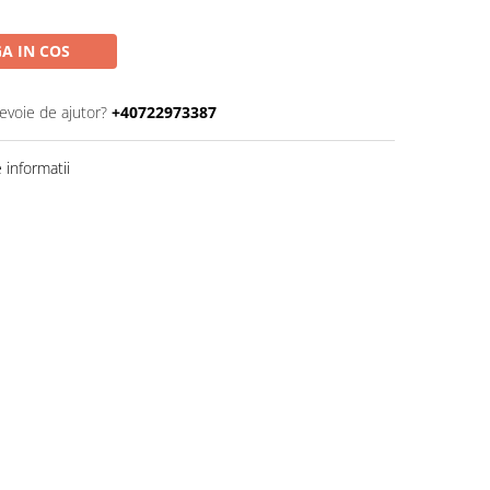
A IN COS
nevoie de ajutor?
+40722973387
informatii