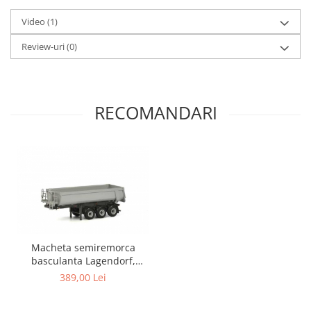
Video
(1)
Review-uri
(0)
RECOMANDARI
Macheta semiremorca
basculanta Lagendorf,
scara 1:50
389,00 Lei