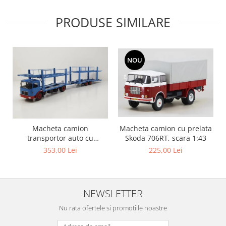
PRODUSE SIMILARE
NOU
Macheta camion
Macheta camion cu prelata
transportor auto cu
Skoda 706RT, scara 1:43
remorca MAN F8, scara 1:43
353,00 Lei
225,00 Lei
NEWSLETTER
Nu rata ofertele si promotiile noastre