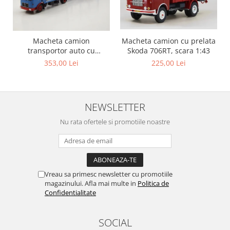
Macheta camion
Macheta camion cu prelata
transportor auto cu
Skoda 706RT, scara 1:43
remorca MAN F8, scara 1:43
353,00 Lei
225,00 Lei
NEWSLETTER
Nu rata ofertele si promotiile noastre
Vreau sa primesc newsletter cu promotiile
magazinului. Afla mai multe in
Politica de
Confidentialitate
SOCIAL