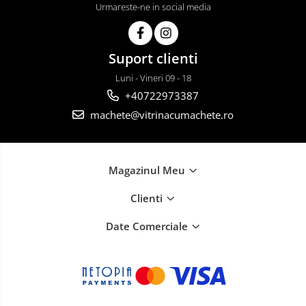
Urmareste-ne in social media
Suport clienti
Luni - Vineri 09 - 18
+40722973387
machete@vitrinacumachete.ro
Magazinul Meu
Clienti
Date Comerciale