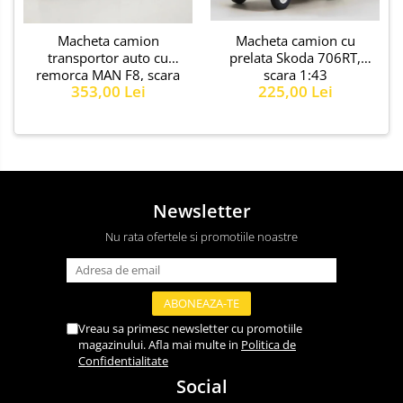
Macheta camion cu
Macheta camion
prelata Skoda 706RT,
transportor auto cu
scara 1:43
remorca MAN F8, scara
225,00 Lei
353,00 Lei
1:43
Newsletter
Nu rata ofertele si promotiile noastre
Vreau sa primesc newsletter cu promotiile
magazinului. Afla mai multe in
Politica de
Confidentialitate
Social