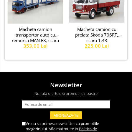
Macheta camion cu
Macheta camion
prelata Skoda 706RT,
transportor auto cu
scara 1:43
remorca MAN F8, scara
225,00 Lei
353,00 Lei
1:43
Newsletter
Nu rata ofertele si promotiile noastre
Vreau sa primesc newsletter cu promotiile
magazinului. Afla mai multe in
Politica de