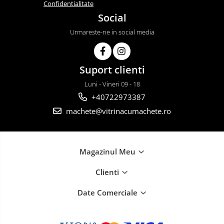
Confidentialitate
Social
Urmareste-ne in social media
Suport clienti
Luni - Vineri 09 - 18
+40722973387
machete@vitrinacumachete.ro
Magazinul Meu
Clienti
Date Comerciale