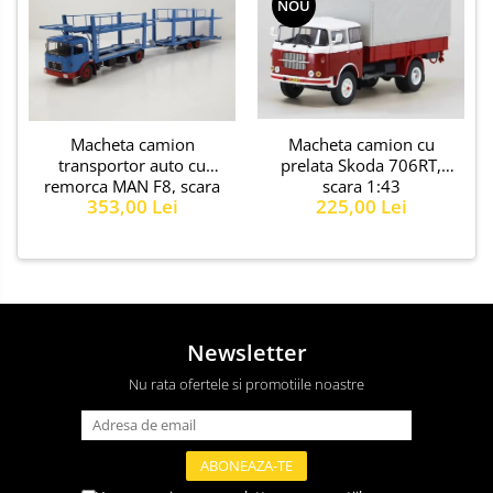
NOU
Macheta camion
Macheta camion cu
transportor auto cu
prelata Skoda 706RT,
remorca MAN F8, scara
scara 1:43
353,00 Lei
225,00 Lei
1:43
Newsletter
Nu rata ofertele si promotiile noastre