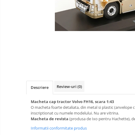
militare
Machete
Machete cisterne
autoturisme
Machete autobuze
Machete
Machete autocare
motociclete
Machete autoturisme clasice
Machete autoturisme de
interventie
Machete autoturisme moderne
Machete motorsport
Accesorii machete
Review-uri
(0)
Descriere
Macheta cap tractor Volvo FH16, scara 1:43
O macheta foarte detaliata, din metal si plastic (anvelope 
inscriptionat cu numele modelului. Nu are vitrina.
Macheta de revista
(produsa de Ixo pentru Hachette), de
Informatii conformitate produs