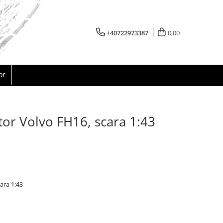
+40722973387
0,00
or
tor Volvo FH16, scara 1:43
ara 1:43