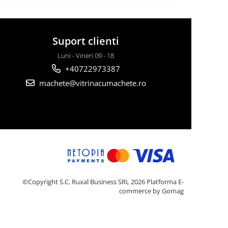
Suport clienti
Luni - Vineri 09 - 18
+40722973387
machete@vitrinacumachete.ro
©Copyright S.C. Ruxal Business SRL 2026
Platforma E-
commerce by Gomag