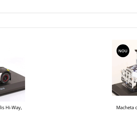
NOU
Macheta c
lis Hi-Way,