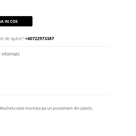
A IN COS
ie de ajutor?
+40722973387
informatii
da. Macheta este montata pe un postament din plastic,