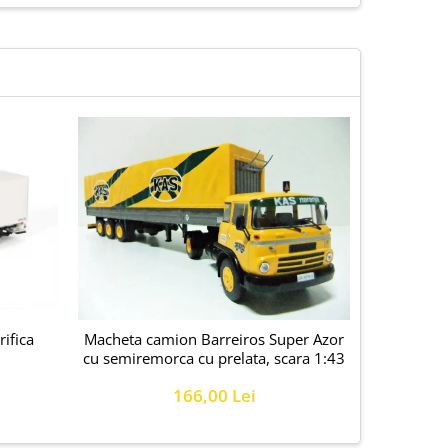
ifica
Macheta camion Barreiros Super Azor
Macheta c
cu semiremorca cu prelata, scara 1:43
6
166,00 Lei