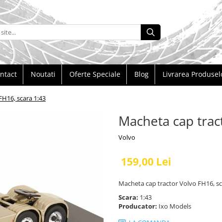
ntact
Noutati
Oferte Speciale
Blog
Livrarea Produsel
FH16, scara 1:43
Macheta cap trac
Volvo
159,00 Lei
Macheta cap tractor Volvo FH16, sc
Scara:
1:43
Producator:
Ixo Models