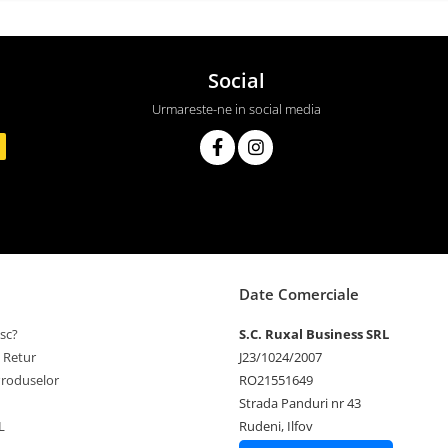
Social
Urmareste-ne in social media
Date Comerciale
sc?
S.C. Ruxal Business SRL
e Retur
J23/1024/2007
Produselor
RO21551649
Strada Panduri nr 43
L
Rudeni, Ilfov