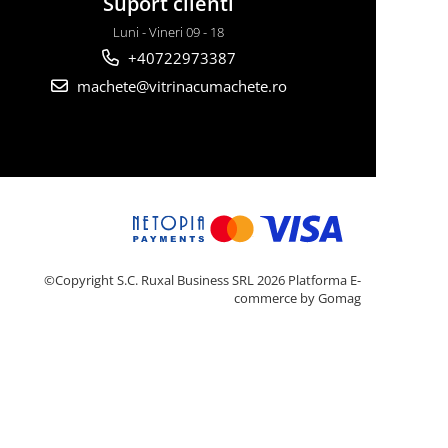
Suport clienti
Luni - Vineri 09 - 18
+40722973387
machete@vitrinacumachete.ro
©Copyright S.C. Ruxal Business SRL 2026
Platforma E-
commerce by Gomag