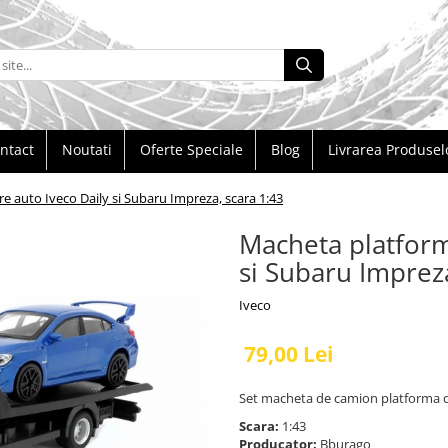
ntact
Noutati
Oferte Speciale
Blog
Livrarea Produsel
 auto Iveco Daily si Subaru Impreza, scara 1:43
Macheta platform
si Subaru Impreza
Iveco
79,00 Lei
Set macheta de camion platforma de
Scara:
1:43
Producator:
Bburago