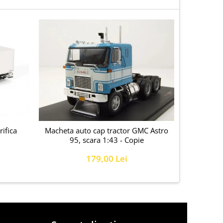
ifica
Macheta auto cap tractor GMC Astro
Macheta c
95, scara 1:43 - Copie
cu semirem
179,00 Lei