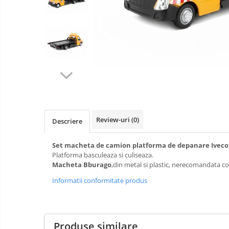
militare
Machete
Machete cisterne
autoturisme
Machete autobuze
Machete
Machete autocare
motociclete
Machete autoturisme clasice
Machete autoturisme de
interventie
Machete autoturisme moderne
Machete motorsport
Review-uri
(0)
Descriere
Accesorii machete
Set macheta de camion platforma de depanare Iveco D
Platforma basculeaza si culiseaza.
Macheta Bburago
,din metal si plastic, nerecomandata cop
Informatii conformitate produs
Produse similare