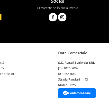
Social
Urmareste-ne in social media
Date Comerciale
sc?
S.C. Ruxal Business SRL
e Retur
J23/1024/2007
Produselor
RO21551649
Strada Panduri nr 43
L
Rudeni, Ilfov
Contacteaza-ne