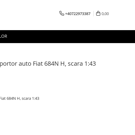
+40722973387
0,00
LOR
ortor auto Fiat 684N H, scara 1:43
iat 684N H, scara 1:43