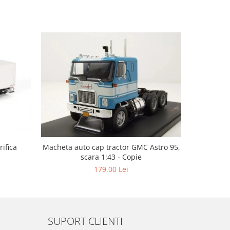
ifica
Macheta auto cap tractor GMC Astro 95,
Macheta c
scara 1:43 - Copie
cu semire
179,00 Lei
SUPORT CLIENTI