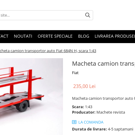
TACT
NOUTATI
OFERTE SPECIALE
BLOG
LIVRAREA PRODUSE
heta camion transportor auto Fiat 684N H, scara 1:43
Macheta camion transp
Fiat
235,00 Lei
Macheta camion transportor auto F
Scara:
1:43
Producator:
Machete revista
LA COMANDA
Durata de livrare:
4-5 saptamani