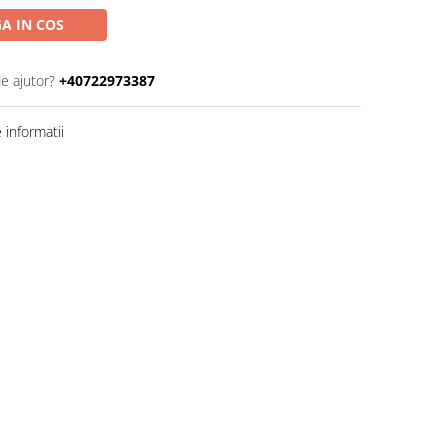
A IN COS
de ajutor?
+40722973387
informatii