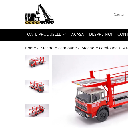
Toate Produsele
Machete utilaje de constructii
TOATE PRODUSELE
ACASA
DESPRE NOI
CON
Machete macarale si alte utilaje de
ridicat
Home /
Machete camioane /
Machete camioane /
Mac
Machete utilaje pentru
terasamente
Machete utilaje pentru drumuri
Machete betoniere si pompe de
beton
Alte machete de utilaje
Machete camioane
Machete basculante
Machete camioane
Machete camionete si dubite