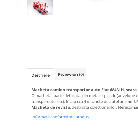
Machete cisterne
Machete autocare si autobuze
Machete autobuze
Machete autocare
Machete vehicule militare
Machete autoturisme
Machete autoturisme clasice
Machete autoturisme de
interventie
Review-uri
(0)
Descriere
Machete autoturisme moderne
Macheta camion transportor auto Fiat 684N H, scara 
Machete motorsport
O macheta foarte detaliata, din metal si plastic (anvelope cu 
transparente, etc). Incap cca 4 machete de autoturisme 1;4
Machete motociclete
Macheta de revista
, destinata colectionarilor. Nerecoman
Accesorii machete
Informatii conformitate produs