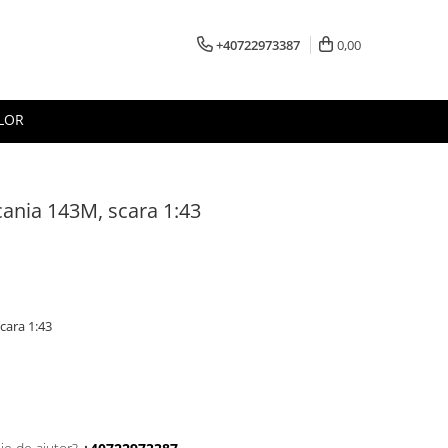
+40722973387
0,00
LOR
cania 143M, scara 1:43
cara 1:43