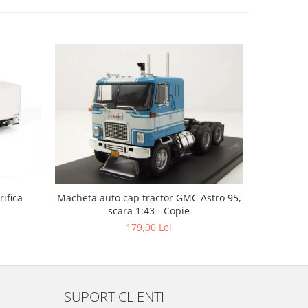
ifica
Macheta auto cap tractor GMC Astro 95,
Macheta c
scara 1:43 - Copie
cu semire
179,00 Lei
SUPORT CLIENTI