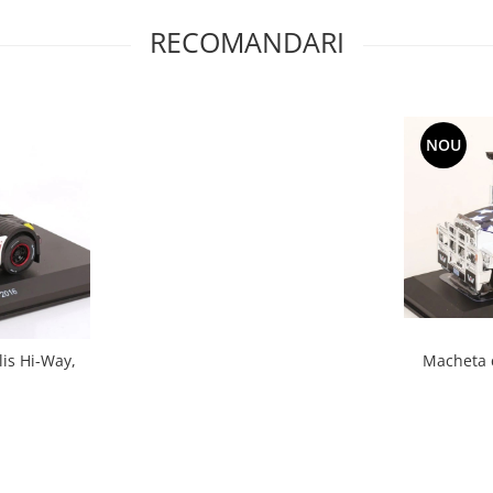
RECOMANDARI
NOU
Macheta c
lis Hi-Way,