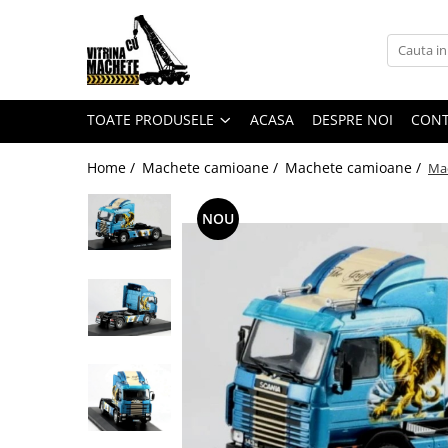
Toate Produsele
Machete utilaje de constructii
TOATE PRODUSELE
ACASA
DESPRE NOI
CON
Machete macarale si alte utilaje de
ridicat
Home /
Machete camioane /
Machete camioane /
Mac
Machete utilaje pentru
terasamente
NOU
Machete utilaje pentru drumuri
Machete betoniere si pompe de
beton
Alte machete de utilaje
Machete camioane
Machete basculante
Machete camioane
Machete camionete si dubite