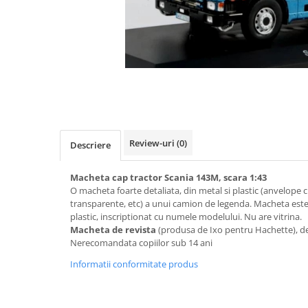
Machete cisterne
Machete autocare si autobuze
Machete autobuze
Machete autocare
Machete vehicule militare
Machete autoturisme
Machete autoturisme clasice
Review-uri
(0)
Descriere
Machete autoturisme de
interventie
Macheta cap tractor Scania 143M, scara 1:43
Machete autoturisme moderne
O macheta foarte detaliata, din metal si plastic (anvelope cu 
transparente, etc) a unui camion de legenda. Macheta es
Machete motorsport
plastic, inscriptionat cu numele modelului. Nu are vitrina.
Machete motociclete
Macheta de revista
(produsa de Ixo pentru Hachette), des
Nerecomandata copiilor sub 14 ani
Accesorii machete
Informatii conformitate produs