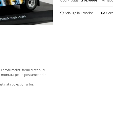
Cod Produs:
G1470004
Ai nevo
Adauga la Favorite
Cere 
profil realist, faruri si stopuri
te montata pe un postament din
tinata colectionarilor.