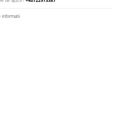
ie de ajutor?
+40722973387
informatii