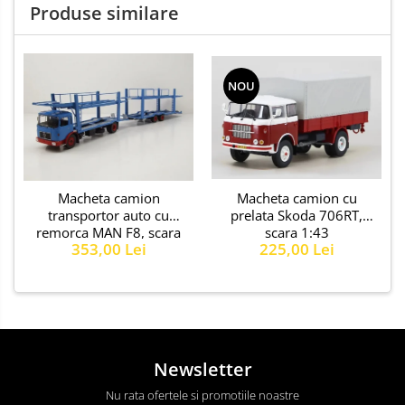
Produse similare
NOU
Macheta camion cu
Macheta camion
prelata Skoda 706RT,
transportor auto cu
scara 1:43
remorca MAN F8, scara
225,00 Lei
353,00 Lei
1:43
Newsletter
Nu rata ofertele si promotiile noastre