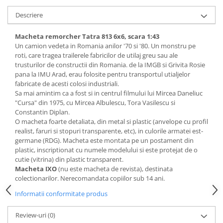
Descriere
Macheta remorcher Tatra 813 6x6, scara 1:43
Un camion vedeta in Romania anilor '70 si '80. Un monstru pe
roti, care tragea trailerele fabricilor de utilaj greu sau ale
trusturilor de constructii din Romania. de la IMGB si Grivita Rosie
pana la IMU Arad, erau folosite pentru transportul utialjelor
fabricate de acesti colosi industriali.
Sa mai amintim ca a fost si in centrul filmului lui Mircea Daneliuc
"Cursa" din 1975, cu Mircea Albulescu, Tora Vasilescu si
Constantin Diplan.
O macheta foarte detaliata, din metal si plastic (anvelope cu profil
realist, faruri si stopuri transparente, etc), in culorile armatei est-
germane (RDG). Macheta este montata pe un postament din
plastic, inscriptionat cu numele modelului si este protejat de o
cutie (vitrina) din plastic transparent.
Macheta IXO
(nu este macheta de revista), destinata
colectionarilor. Nerecomandata copiilor sub 14 ani.
Informatii conformitate produs
Review-uri
(0)