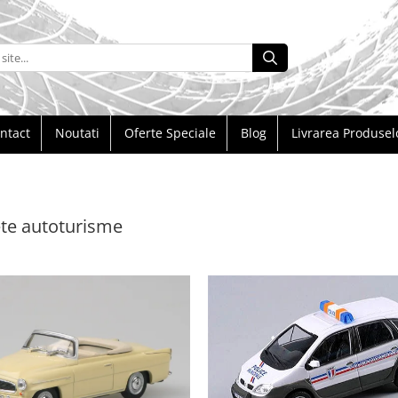
ntact
Noutati
Oferte Speciale
Blog
Livrarea Produsel
te autoturisme