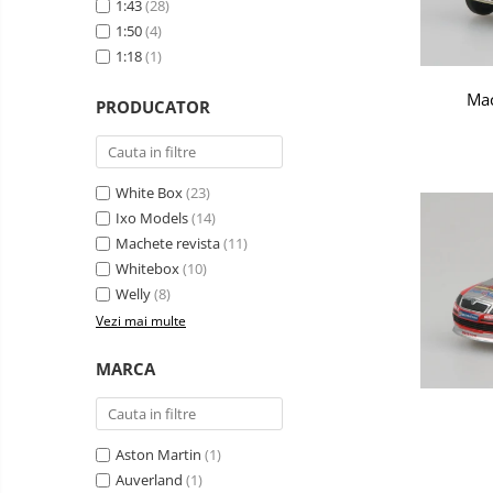
1:43
(28)
militare
Machete
Machete cisterne
1:50
(4)
autoturisme
Machete autobuze
1:18
(1)
Machete
Machete autocare
motociclete
Mac
PRODUCATOR
Machete autoturisme clasice
Machete autoturisme de
interventie
White Box
(23)
Machete autoturisme moderne
Ixo Models
(14)
Machete revista
(11)
Machete motorsport
Whitebox
(10)
Accesorii machete
Welly
(8)
Vezi mai multe
MARCA
Aston Martin
(1)
Auverland
(1)