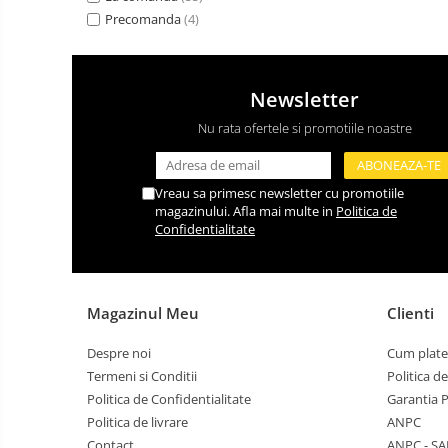
Precomanda
(4)
Newsletter
Nu rata ofertele si promotiile noastre
Vreau sa primesc newsletter cu promotiile
magazinului. Afla mai multe in
Politica de
Confidentialitate
Magazinul Meu
Clienti
Despre noi
Cum plate
Termeni si Conditii
Politica d
Politica de Confidentialitate
Garantia 
Politica de livrare
ANPC
Contact
ANPC - SA