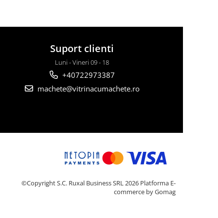
Suport clienti
Luni - Vineri 09 - 18
+40722973387
machete@vitrinacumachete.ro
©Copyright S.C. Ruxal Business SRL 2026
Platforma E-
commerce by Gomag