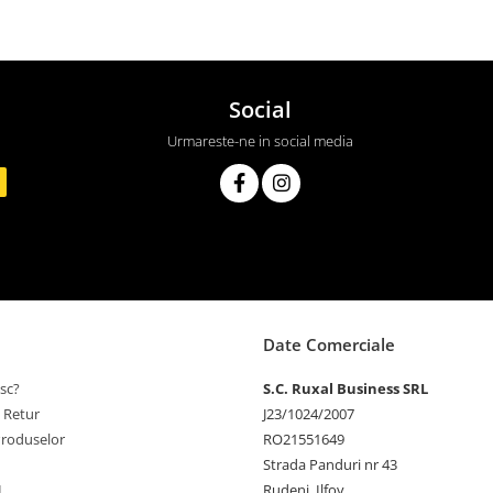
Social
Urmareste-ne in social media
Date Comerciale
sc?
S.C. Ruxal Business SRL
e Retur
J23/1024/2007
Produselor
RO21551649
Strada Panduri nr 43
L
Rudeni, Ilfov