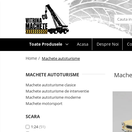
Toate Produsele
Machete utilaje de constructii
Machete macarale si alte utilaje de
Toate Produsele
Acasa
Despre Noi
Co
ridicat
Machete utilaje pentru
Home /
Machete autoturisme
terasamente
Machete utilaje pentru drumuri
Mache
MACHETE AUTOTURISME
Machete betoniere si pompe de
beton
Machete autoturisme clasice
Machete autoturisme de interventie
Alte machete de utilaje
Machete autoturisme moderne
Machete camioane
Machete motorsport
Machete basculante
Machete
SCARA
autocare
Machete camioane
si
Machete
1:24
(51)
autobuze
Machete camionete si dubite
vehicule