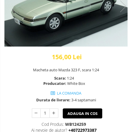
156,00 Lei
Macheta auto Mazda 323 F, scara 1:24
Scara:
1:24
Producator:
White Box
LA COMANDA
Durata de livrare:
3-4 saptamani
ADAUGA IN COS
Cod Produs:
WB124259
Ai nevoie de ajutor?
+40722973387