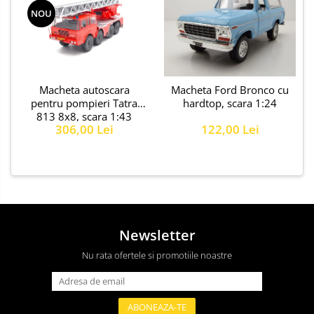
NOU
Macheta autoscara
Macheta Ford Bronco cu
pentru pompieri Tatra
hardtop, scara 1:24
813 8x8, scara 1:43
306,00 Lei
122,00 Lei
Newsletter
Nu rata ofertele si promotiile noastre