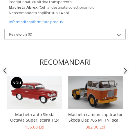
inscriptionat, cu vitrina transparenta.
Macheta Abrex
(Cehia) destinata colectionarilor.
Nerecomandata copiilor sub 14 ani.
Informatii conformitate produs
Review-uri
(0)
RECOMANDARI
NOU
Macheta auto Skoda
Macheta camion cap tractor
Octavia Super, scara 1:24
Skoda Liaz 706 MTTN, scara
1:43
156,00 Lei
382,00 Lei