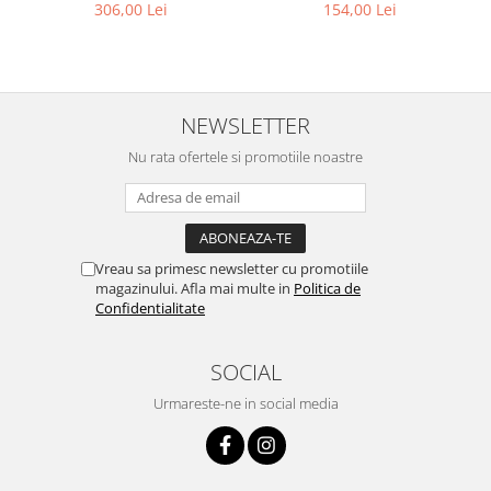
scara 1:43
306,00 Lei
154,00 Lei
NEWSLETTER
Nu rata ofertele si promotiile noastre
Vreau sa primesc newsletter cu promotiile
magazinului. Afla mai multe in
Politica de
Confidentialitate
SOCIAL
Urmareste-ne in social media