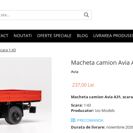
TACT
NOUTATI
OFERTE SPECIALE
BLOG
LIVRAREA PRODUSE
cara 1:43
Macheta camion Avia A
Avia
237,00 Lei
Macheta camion Avia A31, scara
Scara:
1:43
Producator:
Ixo Models
PRECOMANDA
Durata de livrare:
noiembrie 202