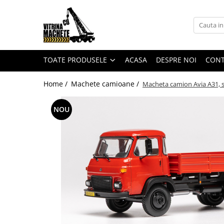
Toate Produsele
Machete utilaje de constructii
TOATE PRODUSELE
ACASA
DESPRE NOI
CON
Machete macarale si alte utilaje de
ridicat
Home /
Machete camioane /
Macheta camion Avia A31, s
Machete utilaje pentru
terasamente
NOU
Machete utilaje pentru drumuri
Machete betoniere si pompe de
beton
Alte machete de utilaje
Machete camioane
Machete basculante
Machete camioane
Machete camionete si dubite