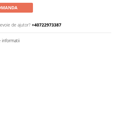
OMANDA
nevoie de ajutor?
+40722973387
informatii