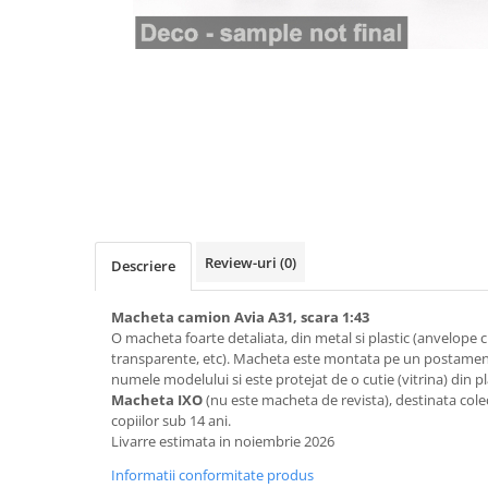
Machete cisterne
Machete autocare si autobuze
Machete autobuze
Machete autocare
Machete vehicule militare
Machete autoturisme
Machete autoturisme clasice
Machete autoturisme de
interventie
Review-uri
(0)
Descriere
Machete autoturisme moderne
Macheta camion Avia A31, scara 1:43
Machete motorsport
O macheta foarte detaliata, din metal si plastic (anvelope cu 
transparente, etc). Macheta este montata pe un postament 
Machete motociclete
numele modelului si este protejat de o cutie (vitrina) din p
Accesorii machete
Macheta IXO
(nu este macheta de revista), destinata col
copiilor sub 14 ani.
Livarre estimata in noiembrie 2026
Informatii conformitate produs