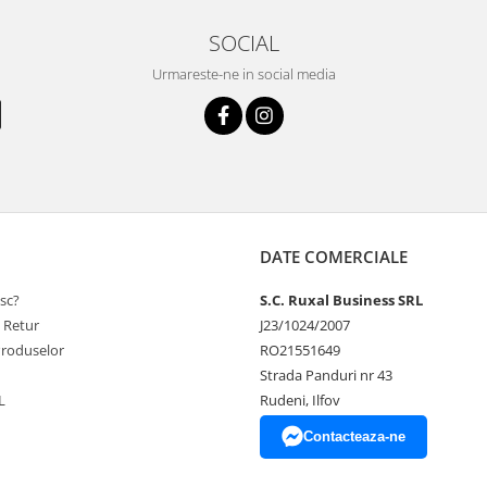
SOCIAL
Urmareste-ne in social media
DATE COMERCIALE
sc?
S.C. Ruxal Business SRL
e Retur
J23/1024/2007
Produselor
RO21551649
Strada Panduri nr 43
L
Rudeni, Ilfov
Contacteaza-ne