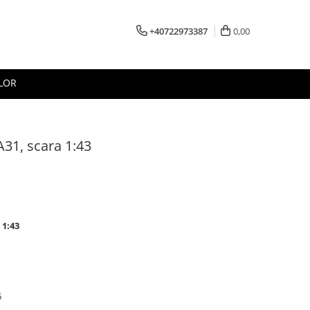
+40722973387
0,00
LOR
31, scara 1:43
 1:43
6