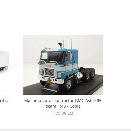
ifica
Macheta auto cap tractor GMC Astro 95,
Macheta c
scara 1:43 - Copie
cu semire
179,00 Lei