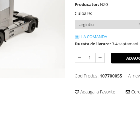
Producator:
NZG
Culoare
:
LA COMANDA
Durata de livrare:
3-4 saptamani
ADAUG
Cod Produs:
107700055
Ai nev
Adauga la Favorite
Cere 