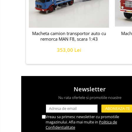
Macheta camion transportor auto cu
Mache
remorca MAN F8, scara 1:43
353,00 Lei
Newsletter
Nu rata ofertele si promotiile noastre
Vreau sa primesc newsletter cu promotiile
magazinului. Afla mai multe in
Politica de
Confidentialitate