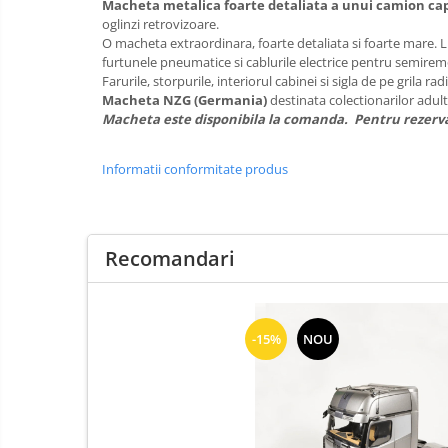
Macheta metalica foarte detaliata a unui camion ca
oglinzi retrovizoare.
O macheta extraordinara, foarte detaliata si foarte mare. L
furtunele pneumatice si cablurile electrice pentru semiremo
Farurile, storpurile, interiorul cabinei si sigla de pe grila r
Macheta NZG (Germania)
destinata colectionarilor adul
Macheta este disponibila la comanda. Pentru rezerva
Informatii conformitate produs
Recomandari
-15%
NOU