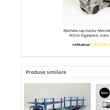
Macheta cap tractor Merce
Actros Gigaspace, scara
1.425,00 
1.675,00 Lei
Produse similare
NOU