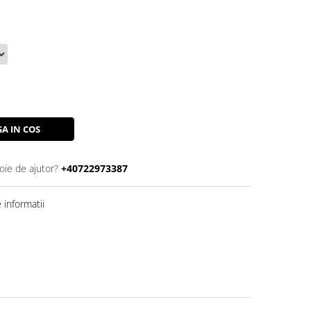
A IN COS
oie de ajutor?
+40722973387
informatii