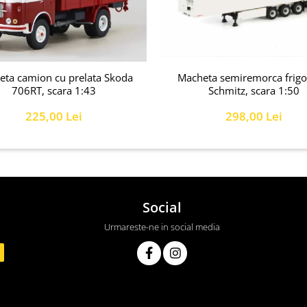
Macheta semiremorca frigor
ta camion cu prelata Skoda
Schmitz, scara 1:50
706RT, scara 1:43
298,00 Lei
225,00 Lei
Social
Urmareste-ne in social media