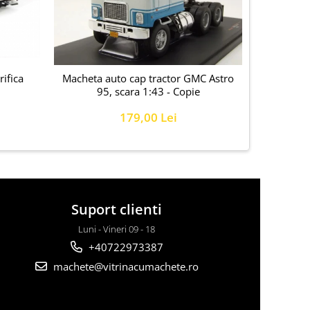
ifica
Macheta auto cap tractor GMC Astro
Macheta c
95, scara 1:43 - Copie
cu semirem
179,00 Lei
Suport clienti
Luni - Vineri 09 - 18
+40722973387
machete@vitrinacumachete.ro