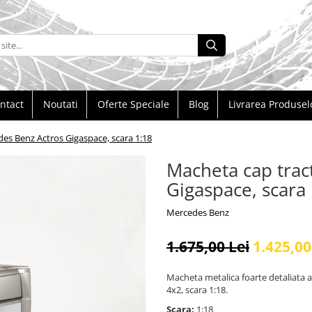
ntact
Noutati
Oferte Speciale
Blog
Livrarea Produsel
es Benz Actros Gigaspace, scara 1:18
Macheta cap trac
Gigaspace, scara
Mercedes Benz
1.675,00 Lei
1.425,00
Macheta metalica foarte detaliata 
4x2, scara 1:18.
Scara:
1:18