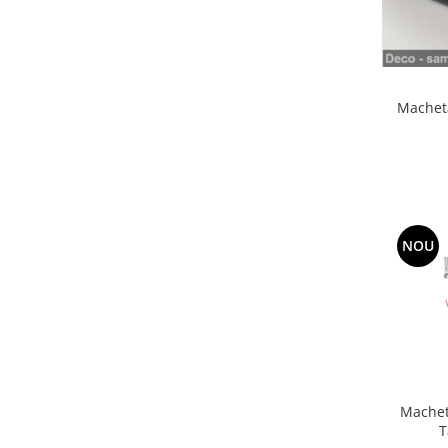
Machete cisterne
Machete autocare si autobuze
Machete autobuze
Macheta
Machete autocare
Machete vehicule militare
Machete autoturisme
Machete autoturisme clasice
Machete autoturisme de
interventie
NOU
Machete autoturisme moderne
Machete motorsport
Machete motociclete
Accesorii machete
Machet
T