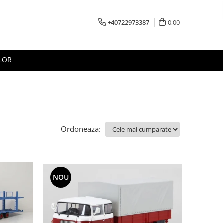
+40722973387
0,00
LOR
Ordoneaza:
NOU