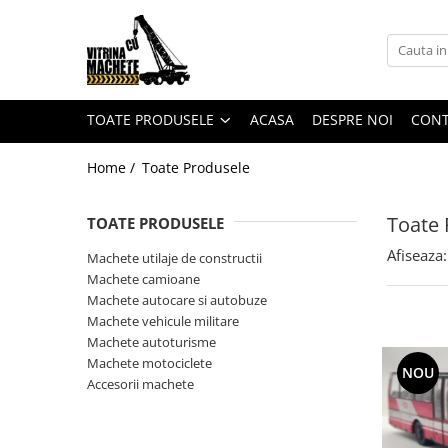
Toate Produsele
Machete utilaje de constructii
TOATE PRODUSELE
ACASA
DESPRE NOI
CON
Machete macarale si alte utilaje de
ridicat
Home /
Toate Produsele
Machete utilaje pentru
terasamente
Toate 
TOATE PRODUSELE
Machete utilaje pentru drumuri
Afiseaza:
Machete utilaje de constructii
Machete betoniere si pompe de
Machete camioane
beton
Machete autocare si autobuze
Alte machete de utilaje
Machete vehicule militare
Machete autoturisme
Machete camioane
Machete motociclete
NOU
Machete basculante
Accesorii machete
Machete camioane
Machete camionete si dubite