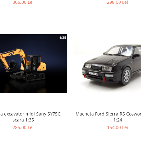
306,00 Lei
298,00 Lei
a excavator midi Sany SY75C,
Macheta Ford Sierra RS Coswor
scara 1:35
1:24
285,00 Lei
154,00 Lei