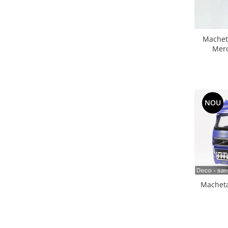
Macheta
Merc
NOU
Macheta