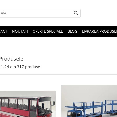
TACT
NOUTATI
OFERTE SPECIALE
BLOG
LIVRAREA PRODUSE
Produsele
1-
24
din
317
produse