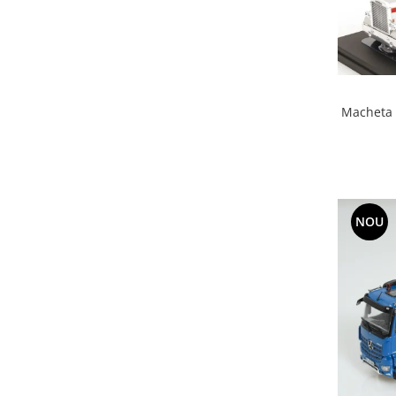
Macheta c
NOU