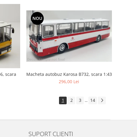
NOU
6, scara
Macheta autobuz Karosa B732, scara 1:43
296,00 Lei
1
2
3
14
...
SUPORT CLIENTI