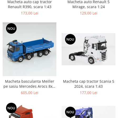
Macheta auto Renault 5
Macheta auto cap tractor
Mirage, scara 1:24
Renault R390, scara 1:43
129,00 Lei
173,00 Lei
NOU
NOU
Macheta cap tractor Scania S
Macheta basculanta Meiller
2024, scara 1:43
pe sasiu Mercedes Arocs 8x4,
scara 1:50
177,00 Lei
605,00 Lei
NOU
NOU