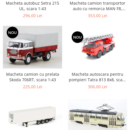
Macheta autobuz Setra 215
Macheta camion transportor
UL, scara 1:43
auto cu remorca MAN F8,
scara 1:43
296,00 Lei
353,00 Lei
NOU
NOU
Macheta autoscara pentru
Macheta camion cu prelata
pompieri Tatra 813 8x8, scara
Skoda 706RT, scara 1:43
1:43
306,00 Lei
225,00 Lei