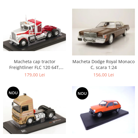
Macheta cap tractor
Macheta Dodge Royal Monaco
Freightliner FLC 120 64T,
C, scara 1:24
scara 1:43
179,00 Lei
156,00 Lei
NOU
NOU