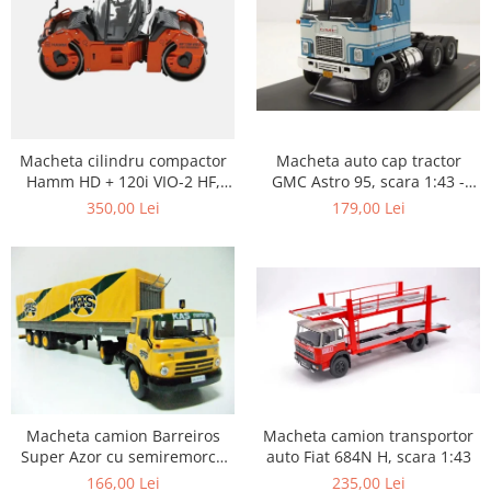
Macheta auto cap tractor
Macheta cilindru compactor
GMC Astro 95, scara 1:43 -
Hamm HD + 120i VIO-2 HF,
Copie
scara 1:50
179,00 Lei
350,00 Lei
Macheta camion transportor
Macheta camion Barreiros
auto Fiat 684N H, scara 1:43
Super Azor cu semiremorca
cu prelata, scara 1:43
235,00 Lei
166,00 Lei