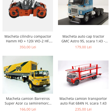
Macheta auto cap tractor
Macheta cilindru compactor
GMC Astro 95, scara 1:43 -
Hamm HD + 120i VIO-2 HF,
Copie
scara 1:50
179,00 Lei
350,00 Lei
Macheta camion transportor
Macheta camion Barreiros
auto Fiat 684N H, scara 1:43
Super Azor cu semiremorca
cu prelata, scara 1:43
235,00 Lei
166,00 Lei