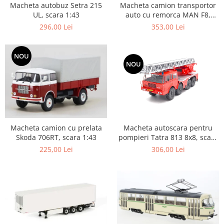
Macheta autobuz Setra 215
Macheta camion transportor
Machete cisterne
UL, scara 1:43
auto cu remorca MAN F8,
scara 1:43
Machete autocare si autobuze
296,00 Lei
353,00 Lei
Machete autobuze
Machete autocare
NOU
NOU
Machete vehicule militare
Machete autoturisme
Machete autoturisme clasice
Machete autoturisme de
interventie
Macheta autoscara pentru
Macheta camion cu prelata
Machete autoturisme moderne
pompieri Tatra 813 8x8, scara
Skoda 706RT, scara 1:43
1:43
306,00 Lei
225,00 Lei
Machete motorsport
Machete motociclete
Accesorii machete