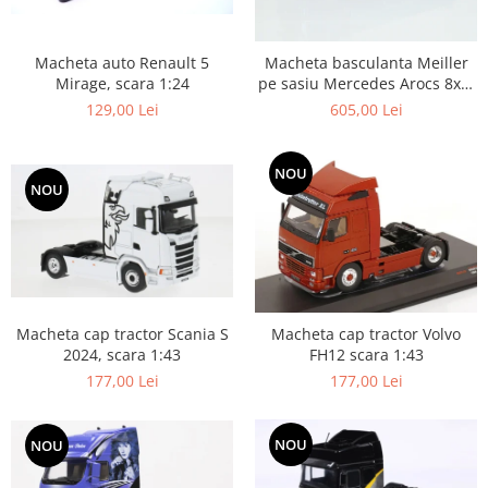
Macheta auto Renault 5
Macheta basculanta Meiller
Mirage, scara 1:24
pe sasiu Mercedes Arocs 8x4,
scara 1:50
129,00 Lei
605,00 Lei
NOU
NOU
Macheta cap tractor Scania S
Macheta cap tractor Volvo
2024, scara 1:43
FH12 scara 1:43
177,00 Lei
177,00 Lei
NOU
NOU