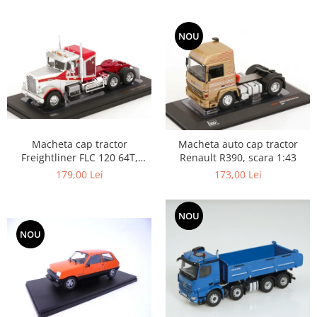
NOU
Macheta cap tractor
Macheta auto cap tractor
Freightliner FLC 120 64T,
Renault R390, scara 1:43
scara 1:43
179,00 Lei
173,00 Lei
NOU
NOU