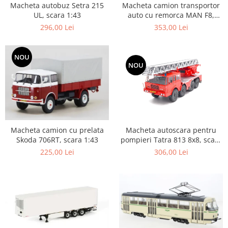
Macheta autobuz Setra 215
Macheta camion transportor
Machete cisterne
UL, scara 1:43
auto cu remorca MAN F8,
scara 1:43
Machete autocare si autobuze
296,00 Lei
353,00 Lei
Machete autobuze
Machete autocare
NOU
NOU
Machete vehicule militare
Machete autoturisme
Machete autoturisme clasice
Machete autoturisme de
interventie
Macheta autoscara pentru
Macheta camion cu prelata
Machete autoturisme moderne
pompieri Tatra 813 8x8, scara
Skoda 706RT, scara 1:43
1:43
306,00 Lei
225,00 Lei
Machete motorsport
Machete motociclete
Accesorii machete