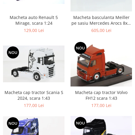
Macheta auto Renault 5
Macheta basculanta Meiller
Mirage, scara 1:24
pe sasiu Mercedes Arocs 8x4,
scara 1:50
129,00 Lei
605,00 Lei
NOU
NOU
Macheta cap tractor Scania S
Macheta cap tractor Volvo
2024, scara 1:43
FH12 scara 1:43
177,00 Lei
177,00 Lei
NOU
NOU