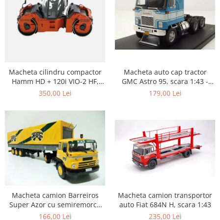
Macheta auto cap tractor
Macheta cilindru compactor
GMC Astro 95, scara 1:43 -
Hamm HD + 120i VIO-2 HF,
Copie
scara 1:50
179,00 Lei
350,00 Lei
Macheta camion transportor
Macheta camion Barreiros
auto Fiat 684N H, scara 1:43
Super Azor cu semiremorca
cu prelata, scara 1:43
235,00 Lei
166,00 Lei