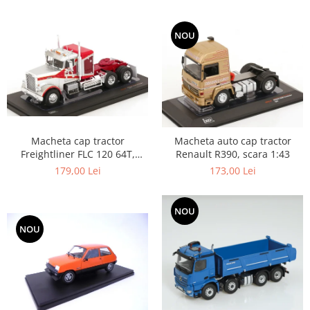
NOU
Macheta cap tractor
Macheta auto cap tractor
Freightliner FLC 120 64T,
Renault R390, scara 1:43
scara 1:43
179,00 Lei
173,00 Lei
NOU
NOU