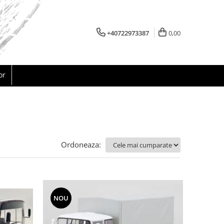
+40722973387
0,00
or
Ordoneaza:
NOU