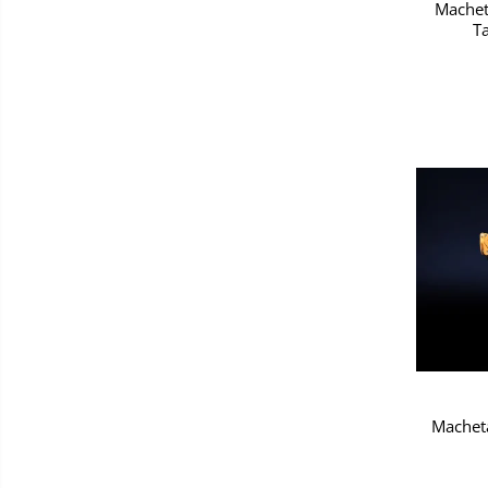
Machet
T
Macheta