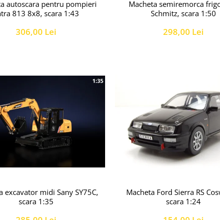
a autoscara pentru pompieri
Macheta semiremorca frigo
atra 813 8x8, scara 1:43
Schmitz, scara 1:50
306,00 Lei
298,00 Lei
Macheta Ford Sierra RS Cos
 excavator midi Sany SY75C,
scara 1:24
scara 1:35
154,00 Lei
285,00 Lei