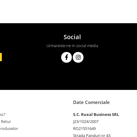
Social
Urmareste-ne in social media
Date Comerciale
sc?
S.C. Ruxal Business SRL
e Retur
J23/1024/2007
Produselor
RO21551649
Strada Panduri nr 43