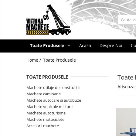
Toate Produsele
Machete utilaje de constructii
Machete macarale si alte utilaje de
Toate Produsele
Acasa
Despre Noi
Co
ridicat
Machete utilaje pentru
Home /
Toate Produsele
terasamente
Machete utilaje pentru drumuri
Toate 
TOATE PRODUSELE
Machete betoniere si pompe de
Afiseaza:
beton
Machete utilaje de constructii
Machete camioane
Alte machete de utilaje
Machete autocare si autobuze
Machete camioane
Machete vehicule militare
Machete autoturisme
Machete basculante
Machete
Machete motociclete
autocare
Machete camioane
Accesorii machete
si
Machete
autobuze
Machete camionete si dubite
vehicule