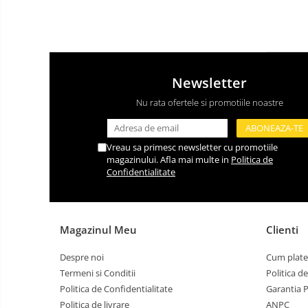
Newsletter
Nu rata ofertele si promotiile noastre
Vreau sa primesc newsletter cu promotiile
magazinului. Afla mai multe in
Politica de
Confidentialitate
Magazinul Meu
Clienti
Despre noi
Cum plate
Termeni si Conditii
Politica d
Politica de Confidentialitate
Garantia 
Politica de livrare
ANPC