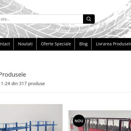
ntact
Noutati
Oferte Speciale
Blog
Livrarea Produsel
Produsele
1-
24
din
317
produse
NOU