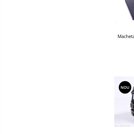
Macheta
NOU