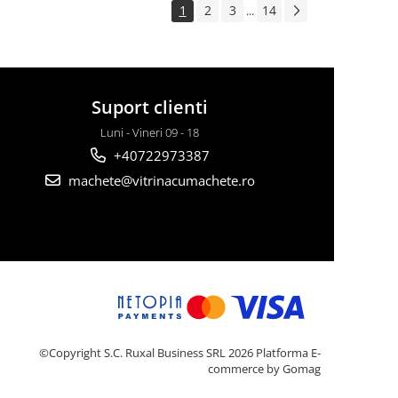
1
2
3
14
...
Suport clienti
Luni - Vineri 09 - 18
+40722973387
machete@vitrinacumachete.ro
©Copyright S.C. Ruxal Business SRL 2026
Platforma E-
commerce by Gomag