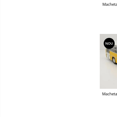
Macheta
NOU
Macheta