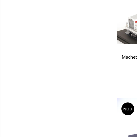
Macheta
NOU