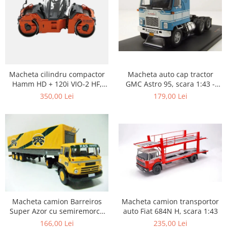
Macheta auto cap tractor
Macheta cilindru compactor
GMC Astro 95, scara 1:43 -
Hamm HD + 120i VIO-2 HF,
Copie
scara 1:50
179,00 Lei
350,00 Lei
Macheta camion transportor
Macheta camion Barreiros
auto Fiat 684N H, scara 1:43
Super Azor cu semiremorca
cu prelata, scara 1:43
235,00 Lei
166,00 Lei