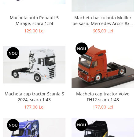
Macheta auto Renault 5
Macheta basculanta Meiller
Mirage, scara 1:24
pe sasiu Mercedes Arocs 8x4,
scara 1:50
129,00 Lei
605,00 Lei
NOU
NOU
Macheta cap tractor Scania S
Macheta cap tractor Volvo
2024, scara 1:43
FH12 scara 1:43
177,00 Lei
177,00 Lei
NOU
NOU