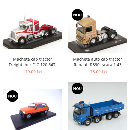
NOU
Macheta cap tractor
Macheta auto cap tractor
Freightliner FLC 120 64T,
Renault R390, scara 1:43
scara 1:43
179,00 Lei
173,00 Lei
NOU
NOU