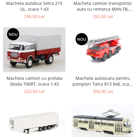
Macheta autobuz Setra 215
Macheta camion transportor
UL, scara 1:43
auto cu remorca MAN F8,
scara 1:43
296,00 Lei
353,00 Lei
NOU
NOU
Macheta autoscara pentru
Macheta camion cu prelata
pompieri Tatra 813 8x8, scara
Skoda 706RT, scara 1:43
1:43
306,00 Lei
225,00 Lei