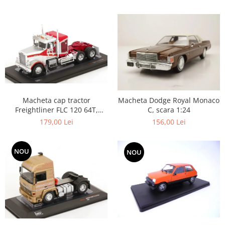
Macheta cap tractor
Macheta Dodge Royal Monaco
Freightliner FLC 120 64T,
C, scara 1:24
scara 1:43
179,00 Lei
156,00 Lei
NOU
NOU