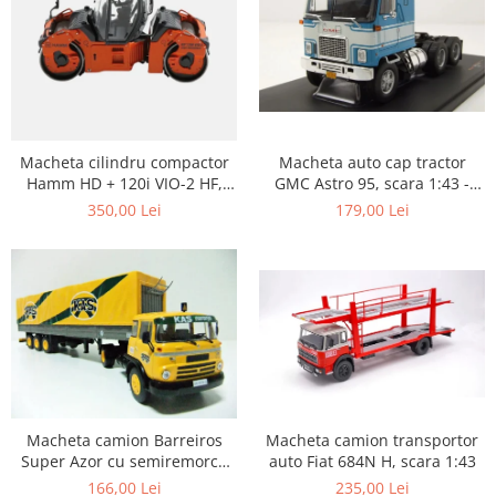
Macheta auto cap tractor
Macheta cilindru compactor
GMC Astro 95, scara 1:43 -
Hamm HD + 120i VIO-2 HF,
Copie
scara 1:50
179,00 Lei
350,00 Lei
Macheta camion transportor
Macheta camion Barreiros
auto Fiat 684N H, scara 1:43
Super Azor cu semiremorca
cu prelata, scara 1:43
235,00 Lei
166,00 Lei