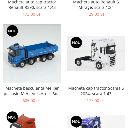
Macheta auto Renault 5
Macheta auto cap tractor
Mirage, scara 1:24
Renault R390, scara 1:43
129,00 Lei
173,00 Lei
NOU
NOU
Macheta cap tractor Scania S
Macheta basculanta Meiller
2024, scara 1:43
pe sasiu Mercedes Arocs 8x4,
scara 1:50
177,00 Lei
605,00 Lei
NOU
NOU