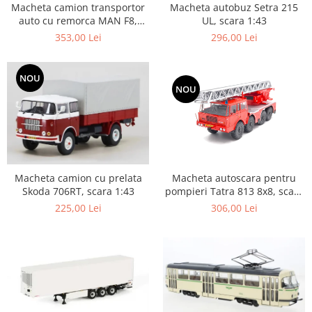
Macheta camion transportor
Macheta autobuz Setra 215
auto cu remorca MAN F8,
UL, scara 1:43
scara 1:43
353,00 Lei
296,00 Lei
NOU
NOU
Macheta autoscara pentru
Macheta camion cu prelata
pompieri Tatra 813 8x8, scara
Skoda 706RT, scara 1:43
1:43
306,00 Lei
225,00 Lei