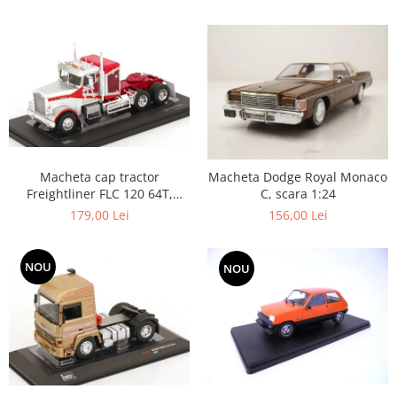
Macheta cap tractor
Macheta Dodge Royal Monaco
Freightliner FLC 120 64T,
C, scara 1:24
scara 1:43
179,00 Lei
156,00 Lei
NOU
NOU