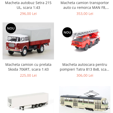
Macheta autobuz Setra 215
Macheta camion transportor
UL, scara 1:43
auto cu remorca MAN F8,
scara 1:43
296,00 Lei
353,00 Lei
NOU
NOU
Macheta autoscara pentru
Macheta camion cu prelata
pompieri Tatra 813 8x8, scara
Skoda 706RT, scara 1:43
1:43
306,00 Lei
225,00 Lei