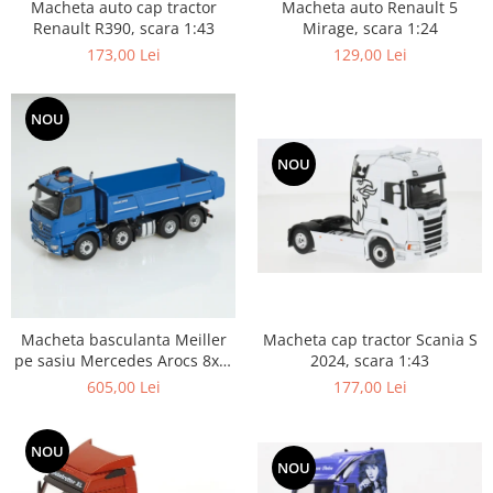
Macheta auto Renault 5
Macheta auto cap tractor
Mirage, scara 1:24
Renault R390, scara 1:43
129,00 Lei
173,00 Lei
NOU
NOU
Macheta cap tractor Scania S
Macheta basculanta Meiller
2024, scara 1:43
pe sasiu Mercedes Arocs 8x4,
scara 1:50
177,00 Lei
605,00 Lei
NOU
NOU