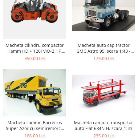
Macheta auto cap tractor
Macheta cilindru compactor
GMC Astro 95, scara 1:43 -
Hamm HD + 120i VIO-2 HF,
Copie
scara 1:50
179,00 Lei
350,00 Lei
Macheta camion transportor
Macheta camion Barreiros
auto Fiat 684N H, scara 1:43
Super Azor cu semiremorca
cu prelata, scara 1:43
235,00 Lei
166,00 Lei