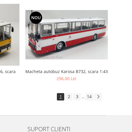
NOU
6, scara
Macheta autobuz Karosa B732, scara 1:43
296,00 Lei
1
2
3
14
...
SUPORT CLIENTI