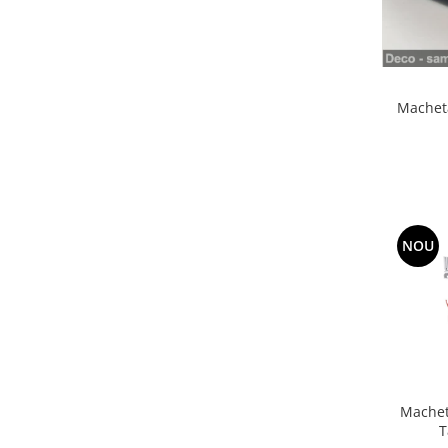
Machete cisterne
Machete autocare si autobuze
Machete autobuze
Macheta
Machete autocare
Machete vehicule militare
Machete autoturisme
Machete autoturisme clasice
Machete autoturisme de
interventie
NOU
Machete autoturisme moderne
Machete motorsport
Machete motociclete
Accesorii machete
Machet
T