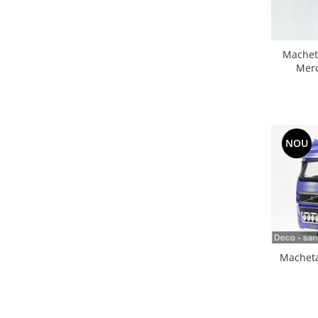
Macheta
Merc
NOU
Macheta