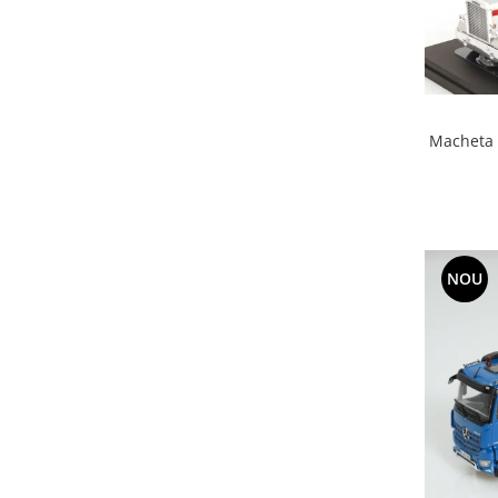
Macheta c
NOU