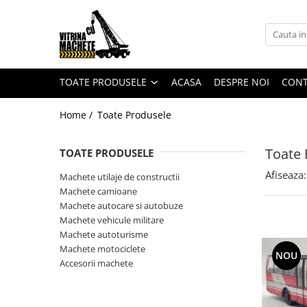
Toate Produsele
Machete utilaje de constructii
TOATE PRODUSELE
ACASA
DESPRE NOI
CON
Machete macarale si alte utilaje de
ridicat
Home /
Toate Produsele
Machete utilaje pentru
terasamente
Toate 
TOATE PRODUSELE
Machete utilaje pentru drumuri
Afiseaza:
Machete utilaje de constructii
Machete betoniere si pompe de
Machete camioane
beton
Machete autocare si autobuze
Alte machete de utilaje
Machete vehicule militare
Machete autoturisme
Machete camioane
Machete motociclete
NOU
Machete basculante
Accesorii machete
Machete camioane
Machete camionete si dubite