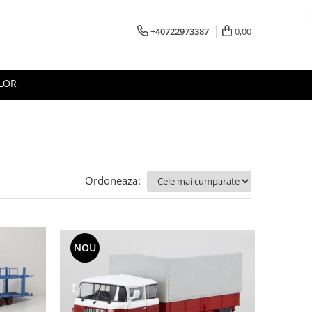
+40722973387
0,00
LOR
Ordoneaza:
NOU