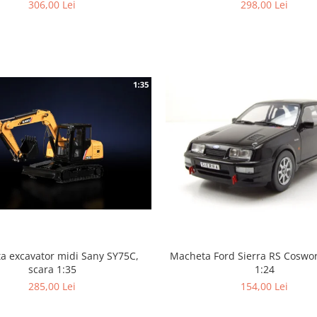
306,00 Lei
298,00 Lei
a excavator midi Sany SY75C,
Macheta Ford Sierra RS Coswor
scara 1:35
1:24
285,00 Lei
154,00 Lei