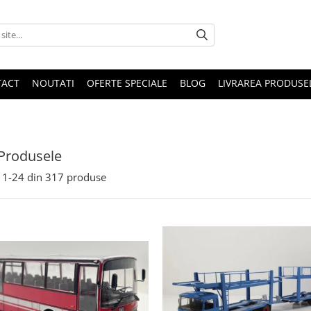
TACT
NOUTATI
OFERTE SPECIALE
BLOG
LIVRAREA PRODUSE
Produsele
1-
24
din
317
produse