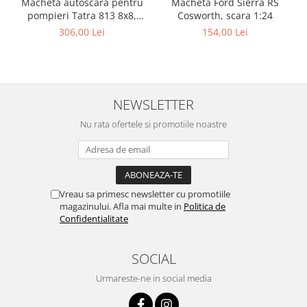
Macheta autoscara pentru
Macheta Ford Sierra RS
pompieri Tatra 813 8x8,
Cosworth, scara 1:24
scara 1:43
306,00 Lei
154,00 Lei
NEWSLETTER
Nu rata ofertele si promotiile noastre
Vreau sa primesc newsletter cu promotiile
magazinului. Afla mai multe in
Politica de
Confidentialitate
SOCIAL
Urmareste-ne in social media