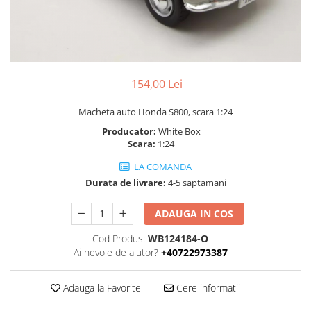
Machete cisterne
Machete autocare si autobuze
Machete autobuze
Machete autocare
154,00 Lei
Machete vehicule militare
Macheta auto Honda S800, scara 1:24
Machete autoturisme
Producator:
White Box
Machete autoturisme clasice
Scara:
1:24
Machete autoturisme de
LA COMANDA
interventie
Durata de livrare:
4-5 saptamani
Machete autoturisme moderne
Machete motorsport
ADAUGA IN COS
Machete motociclete
Cod Produs:
WB124184-O
Accesorii machete
Ai nevoie de ajutor?
+40722973387
Adauga la Favorite
Cere informatii