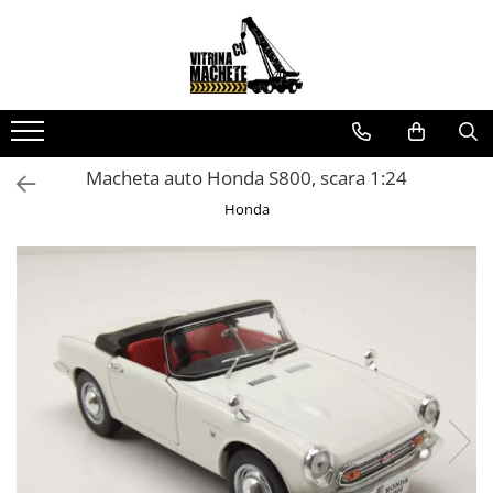
Toate Produsele
Machete utilaje de constructii
Machete macarale si alte utilaje de
ridicat
Macheta auto Honda S800, scara 1:24
Machete utilaje pentru
Honda
terasamente
Machete utilaje pentru drumuri
Machete betoniere si pompe de
beton
Alte machete de utilaje
Machete camioane
Machete basculante
Machete camioane
Machete camionete si dubite