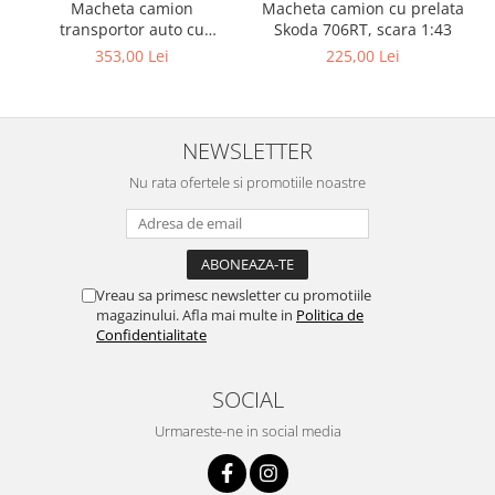
Macheta camion
Macheta camion cu prelata
transportor auto cu
Skoda 706RT, scara 1:43
remorca MAN F8, scara 1:43
353,00 Lei
225,00 Lei
NEWSLETTER
Nu rata ofertele si promotiile noastre
Vreau sa primesc newsletter cu promotiile
magazinului. Afla mai multe in
Politica de
Confidentialitate
SOCIAL
Urmareste-ne in social media