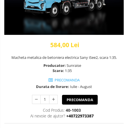
584,00 Lei
Macheta metalica de betoniera electrica Sany iSee2, scara 1:35.
Producator:
Sunraise
Scara:
1:35
PRECOMANDA
Durata de livrare:
Iulie - August
PRECOMANDA
Cod Produs:
40-1003
Ai nevoie de ajutor?
+40722973387