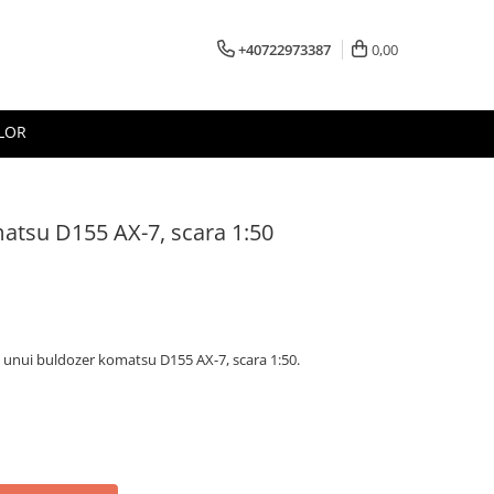
+40722973387
0,00
LOR
tsu D155 AX-7, scara 1:50
a unui buldozer komatsu D155 AX-7, scara 1:50.