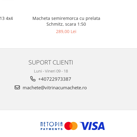
Macheta semiremorca cu prelata
13 4x4
Macheta
Schmitz, scara 1:50
289,00 Lei
SUPORT CLIENTI
Luni - Vineri 09 - 18
+40722973387
machete@vitrinacumachete.ro