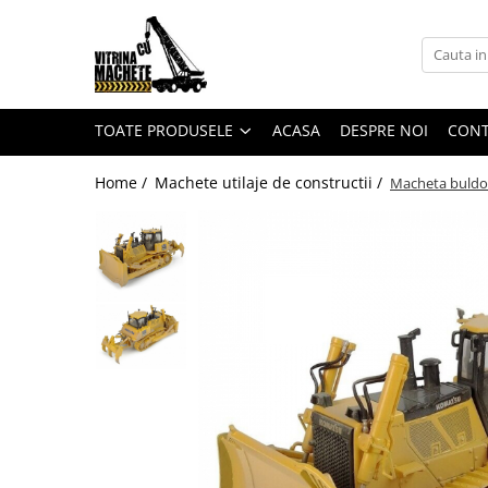
Toate Produsele
Machete utilaje de constructii
TOATE PRODUSELE
ACASA
DESPRE NOI
CON
Machete macarale si alte utilaje de
ridicat
Home /
Machete utilaje de constructii /
Macheta buldoz
Machete utilaje pentru
terasamente
Machete utilaje pentru drumuri
Machete betoniere si pompe de
beton
Alte machete de utilaje
Machete camioane
Machete basculante
Machete camioane
Machete camionete si dubite