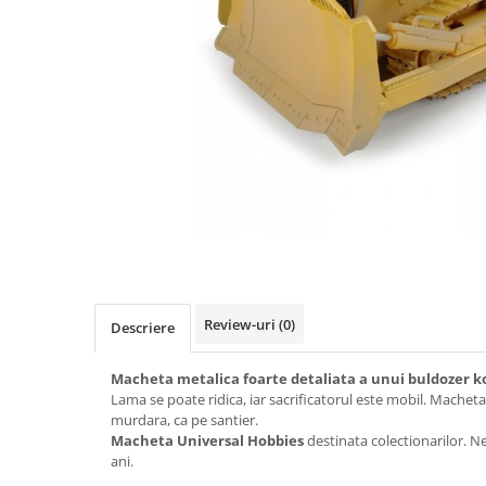
Machete cisterne
Machete autocare si autobuze
Machete autobuze
Machete autocare
Machete vehicule militare
Machete autoturisme
Machete autoturisme clasice
Machete autoturisme de
interventie
Machete autoturisme moderne
Review-uri
(0)
Descriere
Machete motorsport
Machete motociclete
Macheta metalica foarte detaliata a unui buldozer 
Accesorii machete
Lama se poate ridica, iar sacrificatorul este mobil. Machet
murdara, ca pe santier.
Macheta Universal Hobbies
destinata colectionarilor. 
ani.