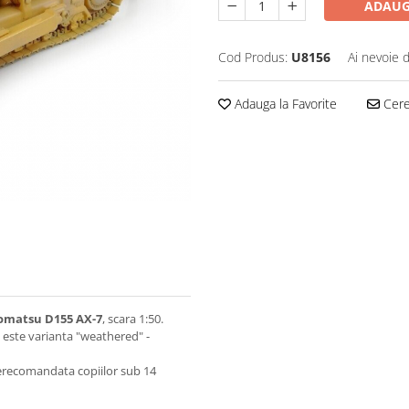
ADAUG
Cod Produs:
U8156
Ai nevoie 
Adauga la Favorite
Cere 
komatsu D155 AX-7
, scara 1:50.
a este varianta "weathered" -
Nerecomandata copiilor sub 14