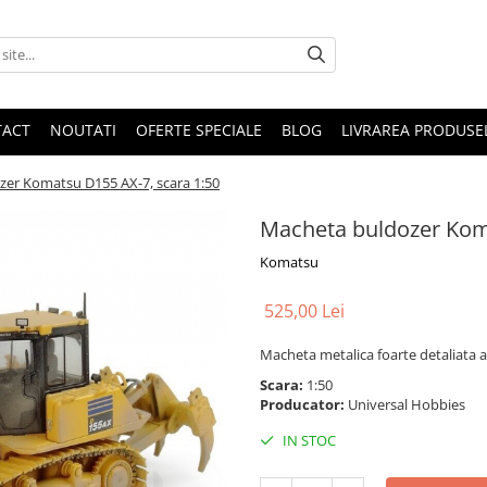
TACT
NOUTATI
OFERTE SPECIALE
BLOG
LIVRAREA PRODUSE
er Komatsu D155 AX-7, scara 1:50
Macheta buldozer Koma
Komatsu
525,00 Lei
Macheta metalica foarte detaliata 
Scara:
1:50
Producator:
Universal Hobbies
IN STOC