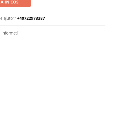
A IN COS
de ajutor?
+40722973387
informatii