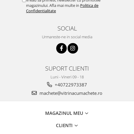
Vreau sa primesc newsletter cu promotiile
magazinului. Afla mai multe in
Politica de
Confidentialitate
SOCIAL
Urmareste-ne in social media
SUPORT CLIENTI
Luni - Vineri 09 - 18
+40722973387
machete@vitrinacumachete.ro
MAGAZINUL MEU
CLIENTI