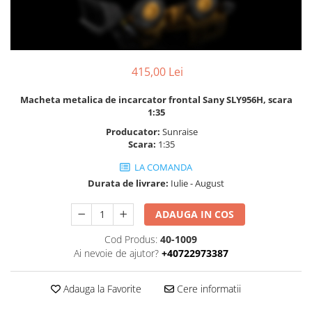
415,00 Lei
Macheta metalica de incarcator frontal Sany SLY956H, scara
1:35
Producator:
Sunraise
Scara:
1:35
LA COMANDA
Durata de livrare:
Iulie - August
ADAUGA IN COS
Cod Produs:
40-1009
Ai nevoie de ajutor?
+40722973387
Adauga la Favorite
Cere informatii