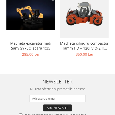
Macheta excavator midi
Macheta cilindru compactor
Sany SY75C, scara 1:35
Hamm HD + 120i VIO-2 HF,
scara 1:50
285,00 Lei
350,00 Lei
NEWSLETTER
Nu rata ofertele si promotiile noastre