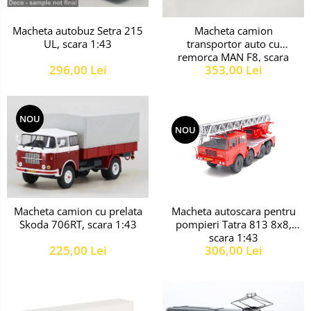
militare
Machete
Machete cisterne
autoturisme
Macheta autobuz Setra 215
Macheta camion
Machete autobuze
UL, scara 1:43
transportor auto cu
Machete
remorca MAN F8, scara
Machete autocare
motociclete
296,00 Lei
353,00 Lei
1:43
Machete autoturisme clasice
Machete autoturisme de
interventie
NOU
NOU
Machete autoturisme moderne
Machete motorsport
Accesorii machete
Macheta autoscara pentru
Macheta camion cu prelata
pompieri Tatra 813 8x8,
Skoda 706RT, scara 1:43
scara 1:43
306,00 Lei
225,00 Lei