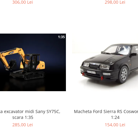
306,00 Lei
298,00 Lei
a excavator midi Sany SY75C,
Macheta Ford Sierra RS Coswor
scara 1:35
1:24
285,00 Lei
154,00 Lei