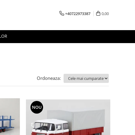
+40722973387
0,00
LOR
Ordoneaza:
NOU