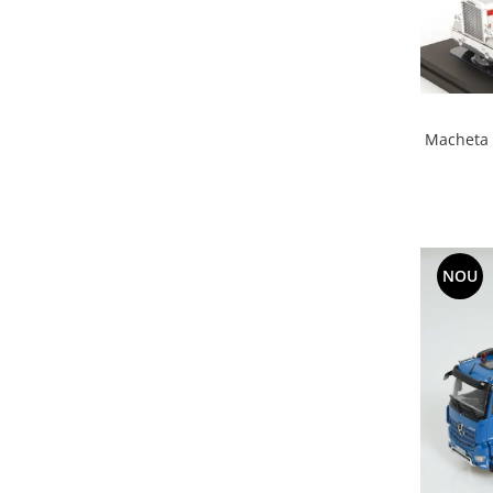
Macheta c
NOU