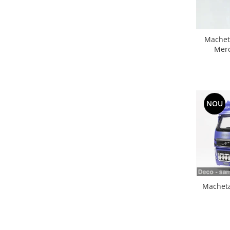
Macheta
Merc
NOU
Macheta