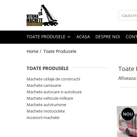
Toate Produsele
Machete utilaje de constructii
TOATE PRODUSELE
ACASA
DESPRE NOI
CON
Machete macarale si alte utilaje de
ridicat
Home /
Toate Produsele
Machete utilaje pentru
terasamente
Toate 
TOATE PRODUSELE
Machete utilaje pentru drumuri
Afiseaza:
Machete utilaje de constructii
Machete betoniere si pompe de
Machete camioane
beton
Machete autocare si autobuze
Alte machete de utilaje
Machete vehicule militare
Machete autoturisme
Machete camioane
Machete motociclete
NOU
Machete basculante
Accesorii machete
Machete camioane
Machete camionete si dubite