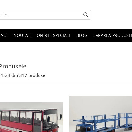
TACT
NOUTATI
OFERTE SPECIALE
BLOG
LIVRAREA PRODUSE
Produsele
1-
24
din
317
produse