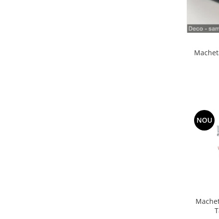
Machete cisterne
Machete autocare si autobuze
Machete autobuze
Macheta
Machete autocare
Machete vehicule militare
Machete autoturisme
Machete autoturisme clasice
Machete autoturisme de
interventie
NOU
Machete autoturisme moderne
Machete motorsport
Machete motociclete
Accesorii machete
Machet
T