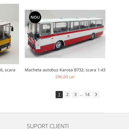
NOU
6, scara
Macheta autobuz Karosa B732, scara 1:43
296,00 Lei
1
2
3
14
...
SUPORT CLIENTI