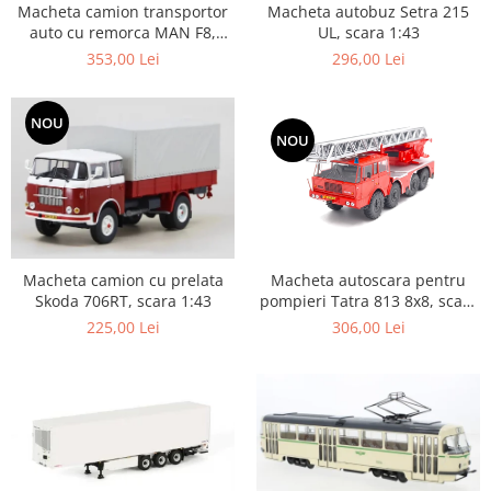
Macheta camion transportor
Macheta autobuz Setra 215
auto cu remorca MAN F8,
UL, scara 1:43
scara 1:43
353,00 Lei
296,00 Lei
NOU
NOU
Macheta autoscara pentru
Macheta camion cu prelata
pompieri Tatra 813 8x8, scara
Skoda 706RT, scara 1:43
1:43
306,00 Lei
225,00 Lei