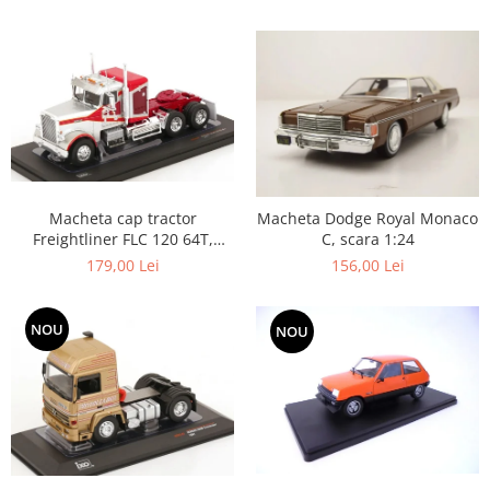
Macheta cap tractor
Macheta Dodge Royal Monaco
Freightliner FLC 120 64T,
C, scara 1:24
scara 1:43
179,00 Lei
156,00 Lei
NOU
NOU