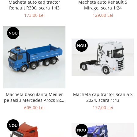
Macheta auto Renault 5
Macheta auto cap tractor
Mirage, scara 1:24
Renault R390, scara 1:43
129,00 Lei
173,00 Lei
NOU
NOU
Macheta cap tractor Scania S
Macheta basculanta Meiller
2024, scara 1:43
pe sasiu Mercedes Arocs 8x4,
scara 1:50
177,00 Lei
605,00 Lei
NOU
NOU