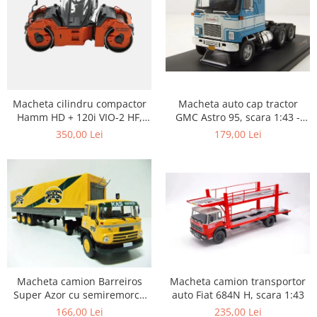
Macheta auto cap tractor
Macheta cilindru compactor
GMC Astro 95, scara 1:43 -
Hamm HD + 120i VIO-2 HF,
Copie
scara 1:50
179,00 Lei
350,00 Lei
Macheta camion transportor
Macheta camion Barreiros
auto Fiat 684N H, scara 1:43
Super Azor cu semiremorca
cu prelata, scara 1:43
235,00 Lei
166,00 Lei