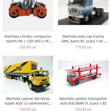
Macheta auto cap tractor
Macheta cilindru compactor
GMC Astro 95, scara 1:43 -
Hamm HD + 120i VIO-2 HF,
Copie
scara 1:50
179,00 Lei
350,00 Lei
Macheta camion transportor
Macheta camion Barreiros
auto Fiat 684N H, scara 1:43
Super Azor cu semiremorca
cu prelata, scara 1:43
235,00 Lei
166,00 Lei