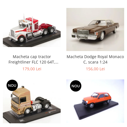
Macheta cap tractor
Macheta Dodge Royal Monaco
Freightliner FLC 120 64T,
C, scara 1:24
scara 1:43
179,00 Lei
156,00 Lei
NOU
NOU