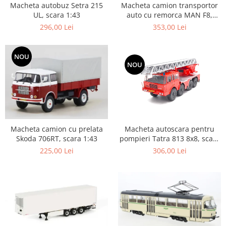
Macheta autobuz Setra 215
Macheta camion transportor
Machete cisterne
UL, scara 1:43
auto cu remorca MAN F8,
scara 1:43
Machete autocare si autobuze
296,00 Lei
353,00 Lei
Machete autobuze
Machete autocare
NOU
NOU
Machete vehicule militare
Machete autoturisme
Machete autoturisme clasice
Machete autoturisme de
interventie
Macheta autoscara pentru
Macheta camion cu prelata
Machete autoturisme moderne
pompieri Tatra 813 8x8, scara
Skoda 706RT, scara 1:43
1:43
306,00 Lei
225,00 Lei
Machete motorsport
Machete motociclete
Accesorii machete