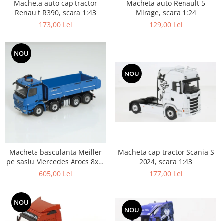
Macheta auto Renault 5
Macheta auto cap tractor
Mirage, scara 1:24
Renault R390, scara 1:43
129,00 Lei
173,00 Lei
NOU
NOU
Macheta cap tractor Scania S
Macheta basculanta Meiller
2024, scara 1:43
pe sasiu Mercedes Arocs 8x4,
scara 1:50
177,00 Lei
605,00 Lei
NOU
NOU