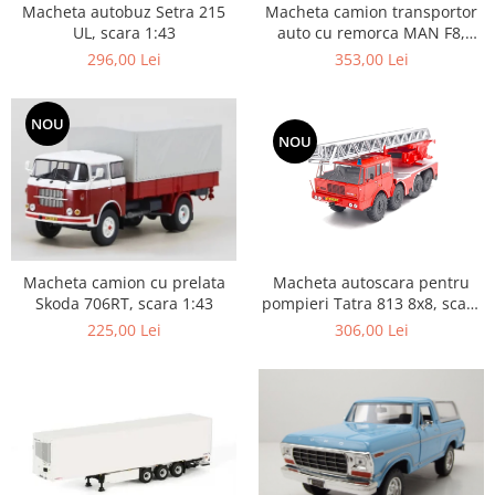
Macheta autobuz Setra 215
Macheta camion transportor
UL, scara 1:43
auto cu remorca MAN F8,
scara 1:43
296,00 Lei
353,00 Lei
NOU
NOU
Macheta autoscara pentru
Macheta camion cu prelata
pompieri Tatra 813 8x8, scara
Skoda 706RT, scara 1:43
1:43
306,00 Lei
225,00 Lei