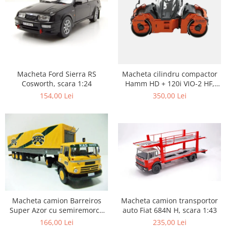
Macheta Ford Sierra RS
Macheta cilindru compactor
Cosworth, scara 1:24
Hamm HD + 120i VIO-2 HF,
scara 1:50
154,00 Lei
350,00 Lei
Macheta camion transportor
Macheta camion Barreiros
auto Fiat 684N H, scara 1:43
Super Azor cu semiremorca
cu prelata, scara 1:43
235,00 Lei
166,00 Lei