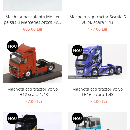
Macheta cap tractor Scania S
Macheta basculanta Meiller
2024, scara 1:43
pe sasiu Mercedes Arocs 8x4,
scara 1:50
177,00 Lei
605,00 Lei
NOU
NOU
Macheta cap tractor Volvo
Macheta cap tractor Volvo
FH16, scara 1:43
FH12 scara 1:43
184,00 Lei
177,00 Lei
NOU
NOU