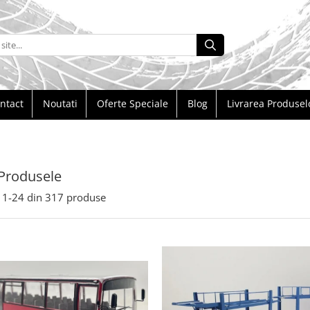
ntact
Noutati
Oferte Speciale
Blog
Livrarea Produsel
Produsele
1-
24
din
317
produse