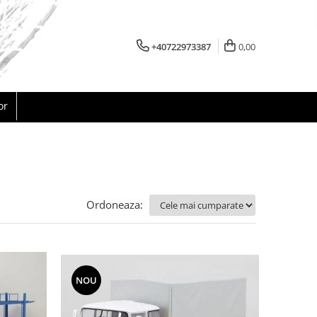
+40722973387
0,00
or
Ordoneaza:
NOU