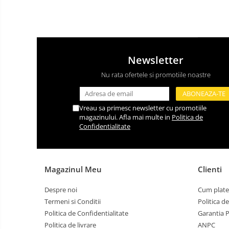
Newsletter
Nu rata ofertele si promotiile noastre
Vreau sa primesc newsletter cu promotiile
magazinului. Afla mai multe in
Politica de
Confidentialitate
Magazinul Meu
Clienti
Despre noi
Cum plate
Termeni si Conditii
Politica d
Politica de Confidentialitate
Garantia 
Politica de livrare
ANPC