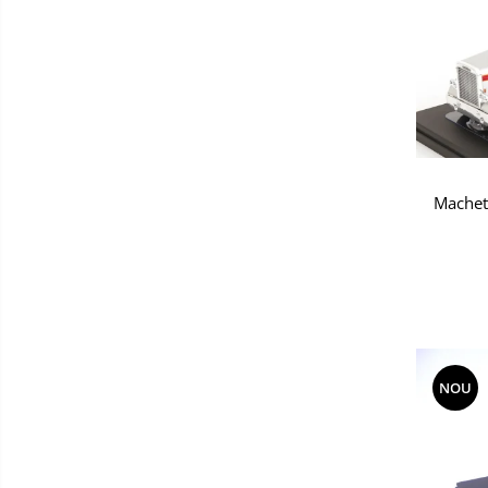
Macheta
NOU