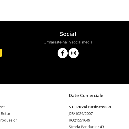
Social
Urmareste-ne in social media
Date Comerciale
sc?
S.C. Ruxal Business SRL
e Retur
J23/1024/2007
Produselor
RO21551649
Strada Panduri nr 43