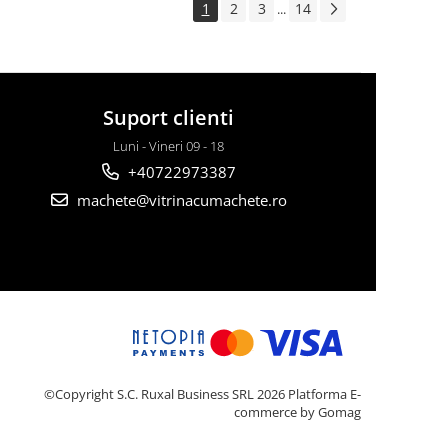
1
2
3
14
...
Suport clienti
Luni - Vineri 09 - 18
+40722973387
machete@vitrinacumachete.ro
©Copyright S.C. Ruxal Business SRL 2026
Platforma E-
commerce by Gomag