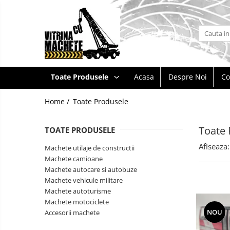
Toate Produsele
Machete utilaje de constructii
Machete macarale si alte utilaje de
Toate Produsele
Acasa
Despre Noi
Co
ridicat
Machete utilaje pentru
Home /
Toate Produsele
terasamente
Machete utilaje pentru drumuri
Toate 
TOATE PRODUSELE
Machete betoniere si pompe de
Afiseaza:
beton
Machete utilaje de constructii
Machete camioane
Alte machete de utilaje
Machete autocare si autobuze
Machete camioane
Machete vehicule militare
Machete autoturisme
Machete basculante
Machete
Machete motociclete
autocare
Machete camioane
NOU
Accesorii machete
si
Machete
autobuze
Machete camionete si dubite
vehicule