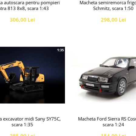
a autoscara pentru pompieri
Macheta semiremorca frigo
atra 813 8x8, scara 1:43
Schmitz, scara 1:50
306,00 Lei
298,00 Lei
Macheta Ford Sierra RS Cos
 excavator midi Sany SY75C,
scara 1:24
scara 1:35
154,00 Lei
285,00 Lei