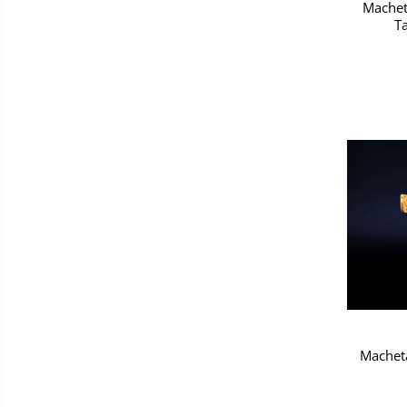
Machet
T
Macheta