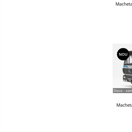
Macheta
NOU
Macheta