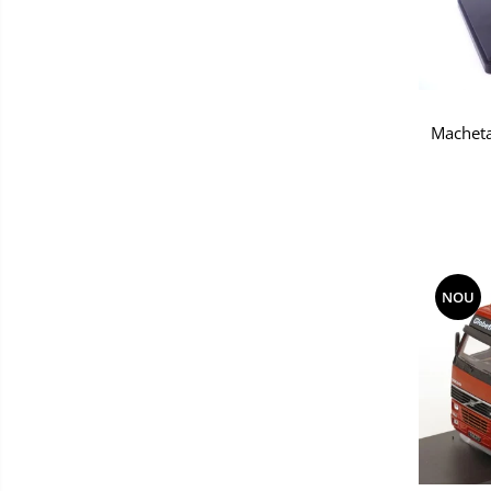
Macheta
NOU