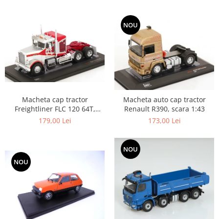
NOU
Macheta cap tractor
Macheta auto cap tractor
Freightliner FLC 120 64T,
Renault R390, scara 1:43
scara 1:43
179,00 Lei
173,00 Lei
NOU
NOU