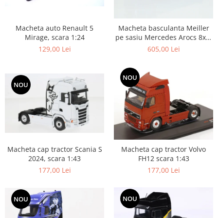
Macheta auto Renault 5
Macheta basculanta Meiller
Mirage, scara 1:24
pe sasiu Mercedes Arocs 8x4,
scara 1:50
129,00 Lei
605,00 Lei
NOU
NOU
Macheta cap tractor Scania S
Macheta cap tractor Volvo
2024, scara 1:43
FH12 scara 1:43
177,00 Lei
177,00 Lei
NOU
NOU