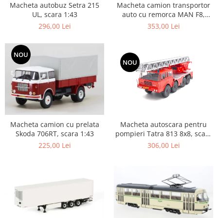
Macheta autobuz Setra 215
Macheta camion transportor
Machete cisterne
UL, scara 1:43
auto cu remorca MAN F8,
scara 1:43
Machete autocare si autobuze
296,00 Lei
353,00 Lei
Machete autobuze
Machete autocare
NOU
NOU
Machete vehicule militare
Machete autoturisme
Machete autoturisme clasice
Machete autoturisme de
interventie
Macheta autoscara pentru
Macheta camion cu prelata
Machete autoturisme moderne
pompieri Tatra 813 8x8, scara
Skoda 706RT, scara 1:43
1:43
306,00 Lei
225,00 Lei
Machete motorsport
Machete motociclete
Accesorii machete