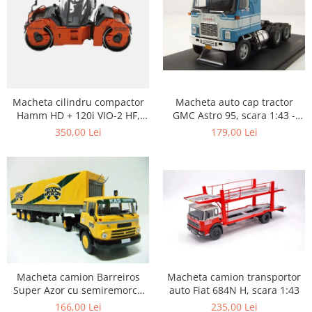
Macheta auto cap tractor
Macheta cilindru compactor
GMC Astro 95, scara 1:43 -
Hamm HD + 120i VIO-2 HF,
Copie
scara 1:50
179,00 Lei
350,00 Lei
Macheta camion transportor
Macheta camion Barreiros
auto Fiat 684N H, scara 1:43
Super Azor cu semiremorca
cu prelata, scara 1:43
235,00 Lei
166,00 Lei