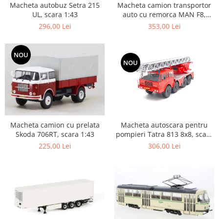
Macheta autobuz Setra 215
Macheta camion transportor
UL, scara 1:43
auto cu remorca MAN F8,
scara 1:43
296,00 Lei
353,00 Lei
NOU
NOU
Macheta autoscara pentru
Macheta camion cu prelata
pompieri Tatra 813 8x8, scara
Skoda 706RT, scara 1:43
1:43
306,00 Lei
225,00 Lei