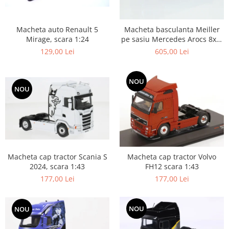
Macheta auto Renault 5
Macheta basculanta Meiller
Mirage, scara 1:24
pe sasiu Mercedes Arocs 8x4,
scara 1:50
129,00 Lei
605,00 Lei
NOU
NOU
Macheta cap tractor Scania S
Macheta cap tractor Volvo
2024, scara 1:43
FH12 scara 1:43
177,00 Lei
177,00 Lei
NOU
NOU