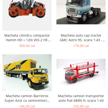
Macheta auto cap tractor
Macheta cilindru compactor
GMC Astro 95, scara 1:43 -
Hamm HD + 120i VIO-2 HF,
Copie
scara 1:50
179,00 Lei
350,00 Lei
Macheta camion transportor
Macheta camion Barreiros
auto Fiat 684N H, scara 1:43
Super Azor cu semiremorca
cu prelata, scara 1:43
235,00 Lei
166,00 Lei