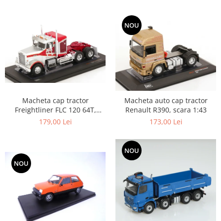
NOU
Macheta cap tractor
Macheta auto cap tractor
Freightliner FLC 120 64T,
Renault R390, scara 1:43
scara 1:43
179,00 Lei
173,00 Lei
NOU
NOU