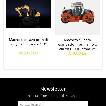
Macheta excavator midi
Macheta cilindru
Sany SY75C, scara 1:35
compactor Hamm HD +
120i VIO-2 HF, scara 1:50
285,00 Lei
350,00 Lei
Newsletter
Nu rata ofertele si promotiile noastre