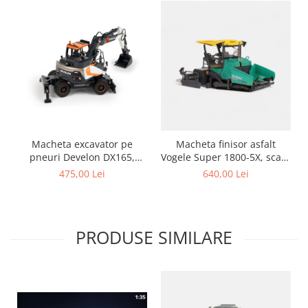
Macheta excavator pe
Macheta finisor asfalt
pneuri Develon DX165,
Vogele Super 1800-5X, scara
scara 1:50
1:50
475,00 Lei
640,00 Lei
PRODUSE SIMILARE