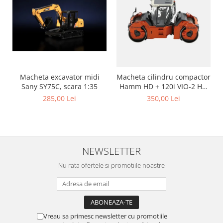
Macheta excavator midi
Macheta cilindru compactor
Sany SY75C, scara 1:35
Hamm HD + 120i VIO-2 HF,
scara 1:50
285,00 Lei
350,00 Lei
NEWSLETTER
Nu rata ofertele si promotiile noastre
Vreau sa primesc newsletter cu promotiile