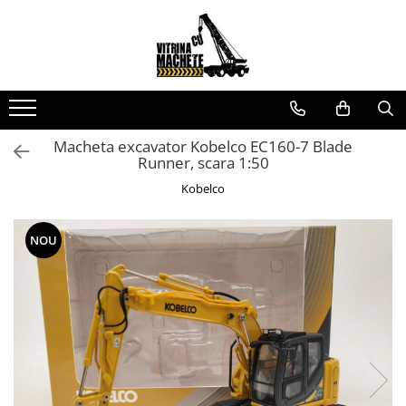
Toate Produsele
Machete utilaje de constructii
Machete macarale si alte utilaje de
ridicat
Macheta excavator Kobelco EC160-7 Blade
Runner, scara 1:50
Machete utilaje pentru
terasamente
Kobelco
Machete utilaje pentru drumuri
NOU
Machete betoniere si pompe de
beton
Alte machete de utilaje
Machete camioane
Machete basculante
Machete camioane
Machete camionete si dubite