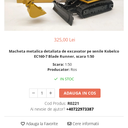
Machete cisterne
Machete autocare si autobuze
Machete autobuze
Machete autocare
325,00 Lei
Machete vehicule militare
Machete autoturisme
Macheta metalica detaliata de excavator pe senile Kobelco
Machete autoturisme clasice
EC160-7 Blade Runner, scara 1:50
Machete autoturisme de
Scara:
1:50
interventie
Producator:
Ros
Machete autoturisme moderne
IN STOC
Machete motorsport
ADAUGA IN COS
Machete motociclete
Accesorii machete
Cod Produs:
R0221
Ai nevoie de ajutor?
+40722973387
Adauga la Favorite
Cere informatii