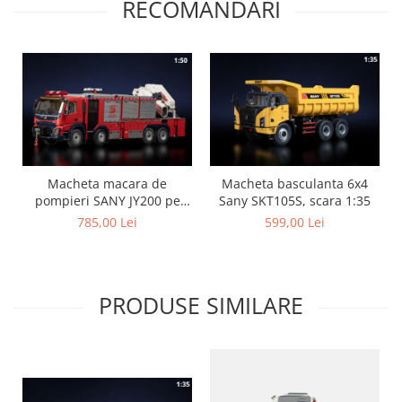
RECOMANDARI
Macheta macara de
Macheta basculanta 6x4
pompieri SANY JY200 pe
Sany SKT105S, scara 1:35
sasiu Volvo FMX500, scara
785,00 Lei
599,00 Lei
1:50
PRODUSE SIMILARE