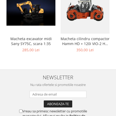
Macheta excavator midi
Macheta cilindru compactor
Sany SY75C, scara 1:35
Hamm HD + 120i VIO-2 HF,
scara 1:50
285,00 Lei
350,00 Lei
NEWSLETTER
Nu rata ofertele si promotiile noastre
Vreau sa primesc newsletter cu promotiile
magazinului. Afla mai multe in
Politica de