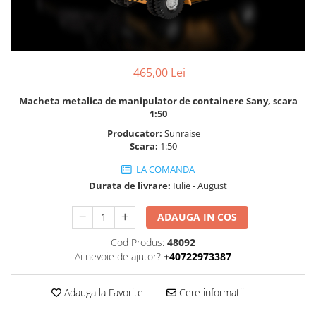
465,00 Lei
Macheta metalica de manipulator de containere Sany, scara
1:50
Producator:
Sunraise
Scara:
1:50
LA COMANDA
Durata de livrare:
Iulie - August
ADAUGA IN COS
Cod Produs:
48092
Ai nevoie de ajutor?
+40722973387
Adauga la Favorite
Cere informatii