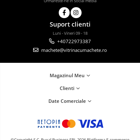
Urmareste-ne in social media
Suport clienti
Luni - Vineri 09 - 18
+40722973387
machete@vitrinacumachete.ro
Magazinul Meu
Clienti
Date Comerciale
©Copyright S.C. Ruxal Business SRL 2026
Platforma E-commerce